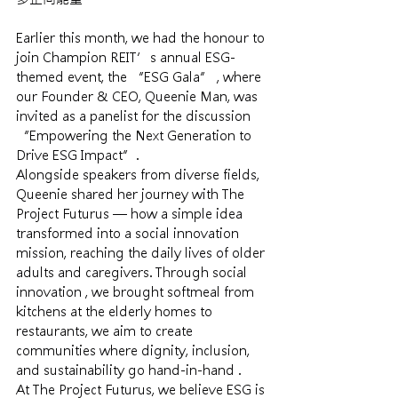
Earlier this month, we had the honour to 
join Champion REIT’s annual ESG-
themed event, the “ESG Gala” , where 
our Founder & CEO, Queenie Man, was 
invited as a panelist for the discussion 
“Empowering the Next Generation to 
Drive ESG Impact”.
Alongside speakers from diverse fields, 
Queenie shared her journey with The 
Project Futurus — how a simple idea 
transformed into a social innovation 
mission, reaching the daily lives of older 
adults and caregivers. Through social 
innovation , we brought softmeal from 
kitchens at the elderly homes to 
restaurants, we aim to create 
communities where dignity, inclusion, 
and sustainability go hand-in-hand .
At The Project Futurus, we believe ESG is 