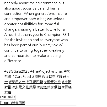
not only about the environment, but 
also about social value and human 
connection. When generations inspire 
and empower each other, we unlock 
greater possibilities for impactful 
change, shaping a better future for all .
A heartfelt thank you to Champion REIT 
for the invitation and to everyone who 
has been part of our journey. We will 
continue to bring together creativity 
and compassion to make a lasting 
difference .
#ESGGala2025
#TheProjectFuturus
#軟
餐俠
#CareFood
#照護食
#軟餐
#體弱人
士
#殘疾人士
#吞嚥困難
#關懷社會
#社區
計劃
#多元文化共融
#創造共享價值
#吞嚥
友善
ESG Gala
Futurus活動回顧