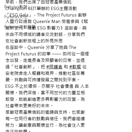
早前，我們出席了由冠君產業信託 
Futurus影院
Champion REIT舉辦的 ESG主題活動
「ESG Gala」，The Project Futurus 創辦
Futurus文化
人暨行政總裁 Queenie Man 受邀參與《賦
Futurus活動回顧
能新世代，推動 ESG 影響力》座談會，與
來自不同領域的講者交流對話，分享我們
在社會創新旅程上的所見所思 
在座談中，Queenie 分享了她與 The 
Project Futurus 的故事 —— 如何從一個理
念出發，走進長者及照顧者的日常，並透
過「社會創新」，把
#照護食
 和 
#軟餐
從
安老院舍走入餐廳和商界，推動社區在尊
嚴、共融與可持續發展之間找到平衡。
ESG 不止於環保，亦關乎 社會價值 與 人本
關懷。我們深信，當不同世代的力量互相
啟發，就能創造更多具影響力的改變，為
社會帶來更美好的未來。
感謝冠君產業信託的邀請與支持，也感謝
每一位同行者的鼓勵與信任。我們會繼續
努力，讓創意與關懷並行，為社會注入更
多正向能量。