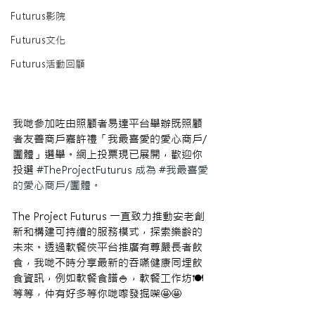
Futurus影院
Futurus文化
Futurus活動回顧
我哋參加咗由照顧者易達平台舉辦既照顧
者友善商戶嘉許禮「我最喜愛的愛心商戶/ 
團體」選舉。網上投票現已展開，歡迎你
投選 
#TheProjectFuturus
 成為 
#我最喜愛
的愛心商戶
/團體。
The Project Futurus 一直致力推動安老創
新和構建可持續的服務模式，探索樂齡的
未來。透過軟餐俠平台推廣有尊嚴長者飲
食，我哋不時分享最新的吞嚥健康同埋飲
食資訊，例如軟餐食譜🍚，軟餐工作坊🍽️
等等，仲有好多等你哋嚟發掘㗎🤩🤩