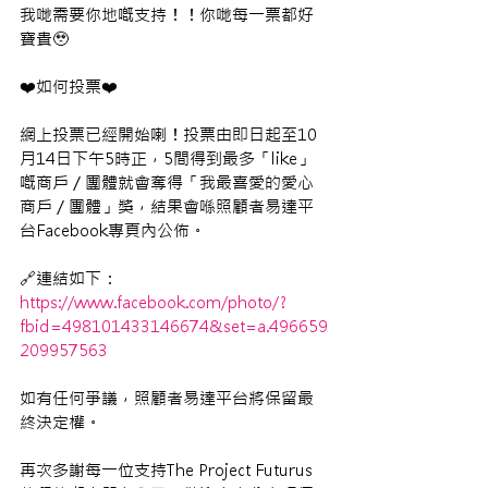
我哋需要你地嘅支持！！你哋每一票都好
寶貴🥹
❤️如何投票❤️
網上投票已經開始喇！投票由即日起至10
月14日下午5時正，5間得到最多「like」
嘅商戶／團體就會奪得「我最喜愛的愛心
商戶／團體」獎，結果會喺照顧者易達平
台Facebook專頁內公佈。
🔗連結如下： 
https://www.facebook.com/photo/?
fbid=498101433146674&set=a.496659
209957563
如有任何爭議，照顧者易達平台將保留最
終決定權。
再次多謝每一位支持The Project Futurus 