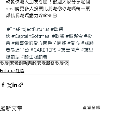
軟餐俠嘅人朋友💪🏻！歡迎大家分享呢個
post請更多人投票比我哋🥹你哋嘅每一票
都係我哋嘅動力嚟㗎🫵🏻
#TheProjectFuturus
#軟餐
俠
#CaptainSoftmeal
#軟餐
#照護食
#投
票
#最喜愛的愛心商戶
／團體 
#愛心
#照顧
者易達平台
#CAREREPS
#友善商户
#友里
照顧您
#關注照顧者
軟餐
安老創新
樂齡
安老服務
軟餐俠
Futurus社區
查看全部
最新文章