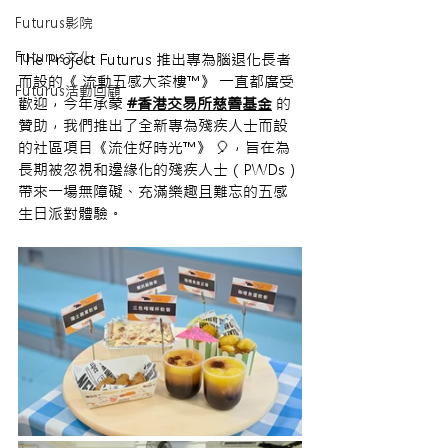
Futurus影院
Futurus文化
The Project Futurus 推出專為腦退化長者
而設的《
流動五感大茶樓™》
一直都廣受
Futurus活動回顧
歡迎，今年
承蒙 
#香港交易所慈善基金
 的
贊助，我們推出了全新
專為殘疾人士而設
的社區項目
《
流住好時光
™》
🎈
，旨在為
長期被忽視和邊緣化的殘疾人士（PWDs）
帶來一場無障礙、充滿樂趣且難忘的五感
生日派對體驗。