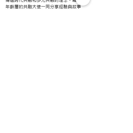
傳遞跨代共融和多元共融的理念。藉不同
年齡層的共融大使一同分享經驗與故事
❤️，促進代際間的理解與聯繫。透過多元
的活動設計，我們希望能激發每位參與者
的創造力，使他們能夠在未來的工作坊中
貢獻自己的見解😎。
再一次感謝所有共融大使的熱情支持，讓
這次活動順利完成！我們期待在接下來的
多元共融工作坊及社區服務中，共融大使
可應用他們所學到的知識，帶領企業義工