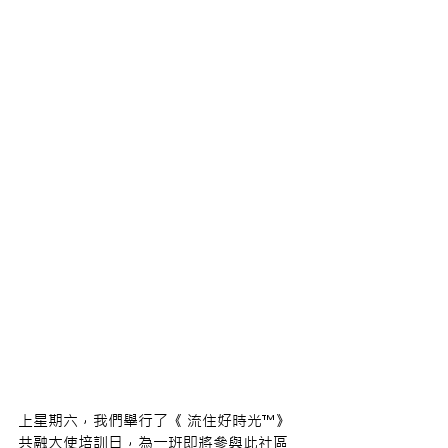
上星期六，我們舉行了《
 流住好時光
™》
共融大使培訓日，為一班即將參與此社區