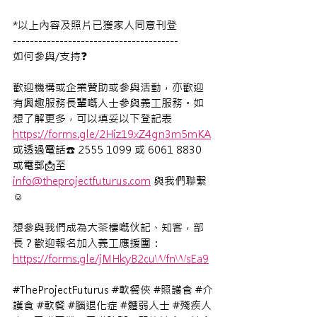
*以上內容及照片已獲家人同意刊登
---------------------------------------
如何參與/支持❓
歡迎機構或企業贊助或參與活動，亦歡迎
有興趣服務長輩嘅人士參與義工服務。如
想了解更多，可以填妥以下登記表 
https://forms.gle/2Hiz19xZ4gn3m5mKA
或透過電話☎️ 2555 1099 或 6061 8830 
或電郵📩至
info@theprojectfuturus.com
 與我們聯繫
☺️
想參與我們成為大茶樓嘅伙記、知客，部
長？歡迎報名加入義工應援團： 
https://forms.gle/jMHkyB2cuWfnWsEa9
#TheProjectFuturus
#軟餐俠
#照護食
#介
護食
#軟餐
#腦退化症
#體弱人士
#殘疾人