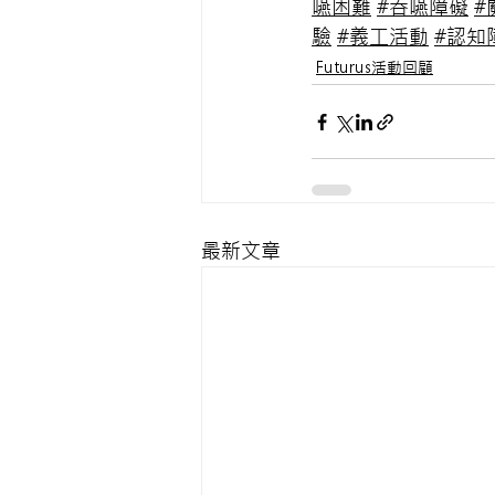
嚥困難
#吞嚥障礙
#
驗
#義工活動
#認知
Futurus活動回顧
最新文章