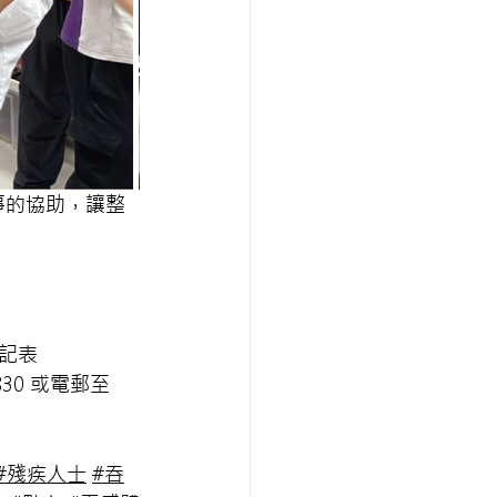
事的協助，讓整
記表 
30 
或電郵至
#殘疾人士
#吞