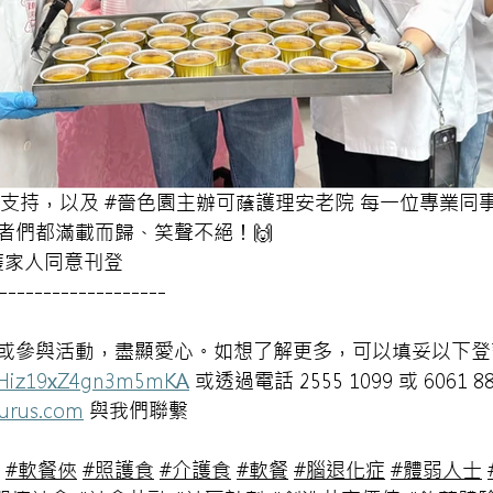
心支持，以及 
#嗇色園主辦可蔭護理安老院
 每一位專業同
者們都滿載而歸、笑聲不絕！🙌 
獲家人同意刊登
-------------------  
或參與活動，盡顯愛心。如想了解更多，可以填妥以下登
/2Hiz19xZ4gn3m5mKA
 或透過電話 2555 1099 或 6061 88
turus.com
 與我們聯繫
#軟餐俠
#照護食
#介護食
#軟餐
#腦退化症
#體弱人士