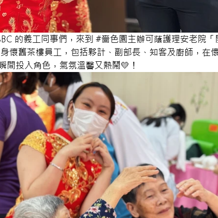
BC 的義工同事們，來到 
#嗇色園主辦可蔭護理安老院
「
當日化身懷舊茶樓員工，包括夥計、副部長、知客及廚師，在
瞬間投入角色，氣氛溫馨又熱鬧💛！ 