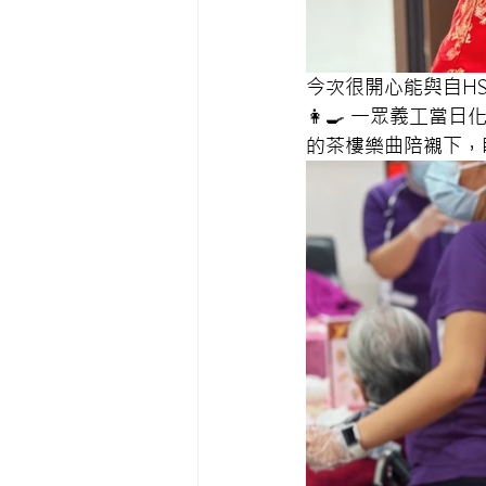
今次很開心能與自HS
👩‍🍳 一眾義工
的茶樓樂曲陪襯下，