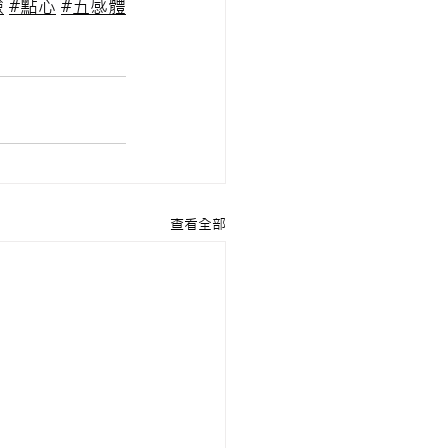
驗
#點心
#五感體
查看全部