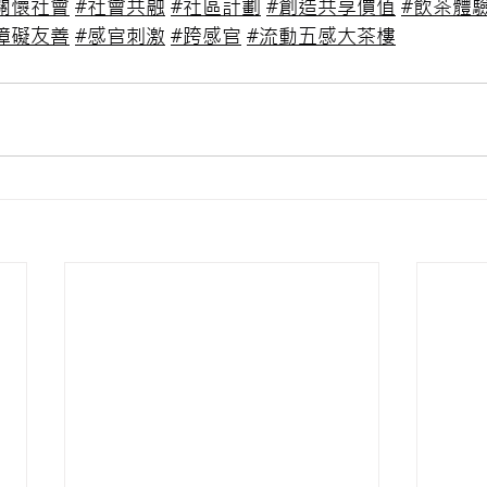
關懷社會
#社會共融
#社區計劃
#創造共享價值
#飲茶體
障礙友善
#感官刺激
#跨感官
#流動五感大茶樓