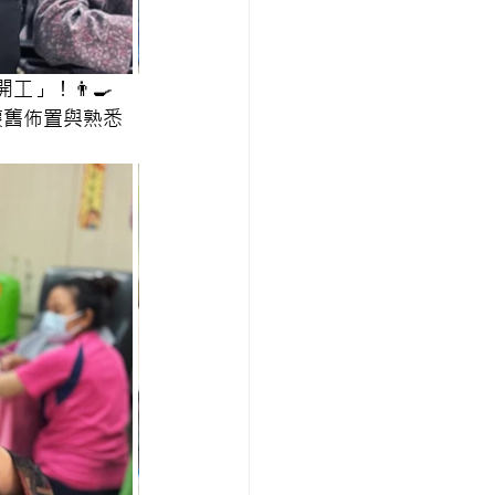
開工」！👨‍🍳
懷舊佈置與熟悉