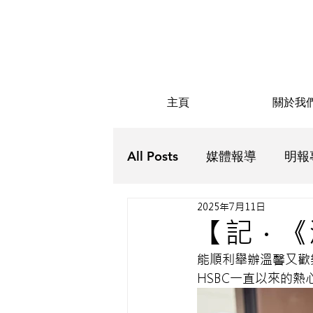
主頁
關於我
All Posts
媒體報導
明報
2025年7月11日
Futurus解密
Futurus抗
【記．《
能順利舉辦溫馨又歡
HSBC一直以來的