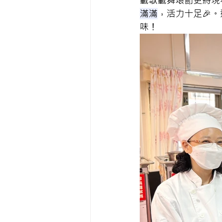
載歌載舞環節更將現
滿滿
，活力十足🎉
味！ 