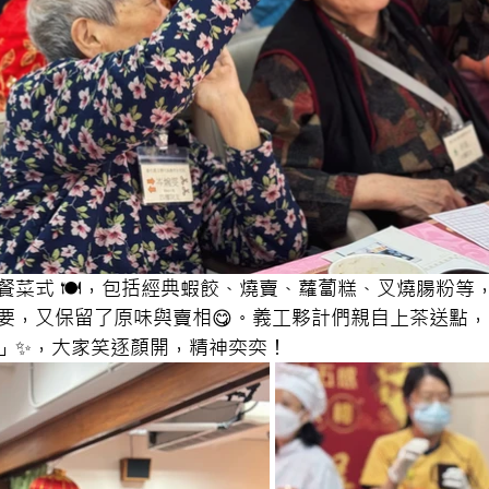
餐菜式 🍽，包括經典蝦餃、燒賣、蘿蔔糕、叉燒腸粉等
要，又保留了原味與賣相😋。義工夥計們親自上茶送點
」✨，大家笑逐顏開，精神奕奕！ 