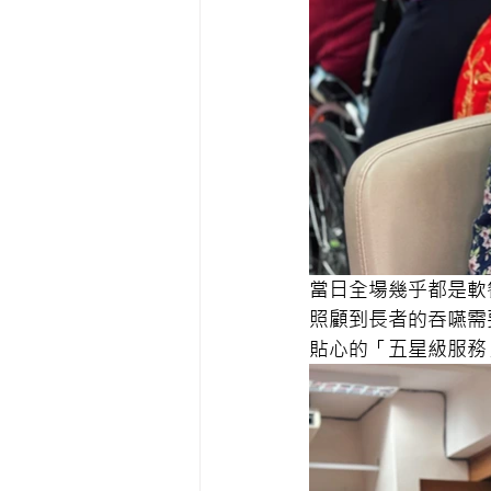
當日全場幾乎都是軟
照顧到長者的吞嚥需
貼心的「五星級服務