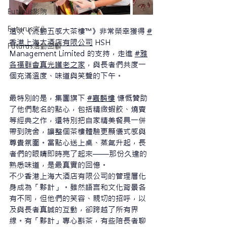
Futurus影院
Futurus文化
這次《流動五感大茶樓™》非常榮幸獲得 
#
香港上海大酒店有限公司
 HSH 
Futurus活動回顧
Management Limited 的支持，走進 
#雅
各福群會真光護老之家
，與長者們共度一
個充滿溫度、味道與笑聲的下午。
最特別的是，集團旗下 
#嘉麟樓
 慷慨贊助
了他們馳名的點心，包括精緻蝦餃、燒賣
等經典之作，還特別把自家精美餐具一併
帶到院舍，讓整個茶樓體驗更顯儀式感與
尊貴氛圍。當點心送上桌、蒸氣升起，長
者們的眼睛即時亮了起來——那份久違的
熟悉味道，是最真實的回憶。
不少香港上海大酒店有限公司的管理層化
身成為「夥計」。雖然語言和文化背景各
有不同，但他們的笑容、親切的招呼，以
及與長者真誠的互動，卻跨越了所有界
線。有「夥計」專心斟茶，有些陪長者聊