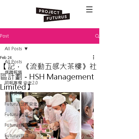
Post
All Posts
Feb 24
All Posts
【記．《流動五感大茶樓》社
媒體報導
區計劃 - HSH Management
明報專欄 安老2.0
Limited】
獲得獎項
Futurus世界安老系列
Futurus社區
Futurus解密
Futurus抗疫