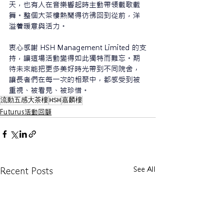
天，也有人在音樂響起時主動帶領載歌載
舞。整個大茶樓熱鬧得彷彿回到從前，洋
溢着暖意與活力。
衷心感謝 HSH Management Limited 的支
持，讓這場活動變得如此獨特而難忘。期
待未來能把更多美好時光帶到不同院舍，
讓長者們在每一次的相聚中，都感受到被
重視、被看見、被珍惜。
流動五感大茶樓
HSH
嘉麟樓
Futurus活動回顧
See All
Recent Posts