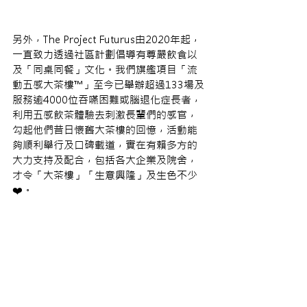
另外，The Project Futurus由2020年起，
一直致力透過社區計劃倡導有尊嚴飲食以
及「同桌同餐」文化。我們旗艦項目「流
動五感大茶樓™️」至今已舉辦超過133場及
服務逾4000位吞嚥困難或腦退化症長者，
利用五感飲茶體驗去刺激長輩們的感官，
勾起他們昔日懷舊大茶樓的回憶，活動能
夠順利舉行及口碑載道，實在有賴多方的
大力支持及配合，包括各大企業及院舍，
才令「大茶樓
」
「
生意興隆」及生色不少
❤️。