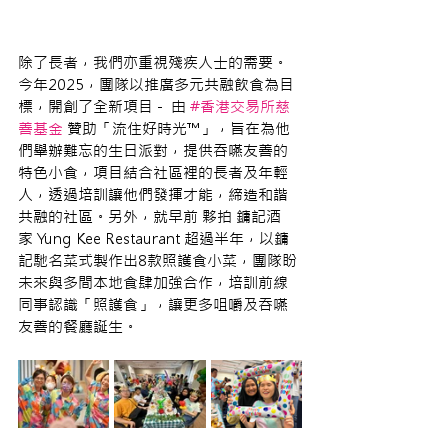
除了長者，我們亦重視殘疾人士的需要。
今年2025，團隊以推廣多元共融飲食為目
標，開創了全新項目 -  由 
#香港交易所慈
善基金
 贊助「流住好時光™
」，旨在為他
們舉辦難忘的生日派對，提供吞嚥友善的
特色小食，項目結合社區裡的長者及年輕
人，透過培訓讓他們發揮才能，締造和諧
共融的社區。另外，
就早前 夥拍 鏞記酒
家 Yung Kee Restaurant 超過半年，以鏞
記馳名菜式製作出8款照護食小菜，團隊盼
未來與多間本地食肆加強合作，培訓前線
同事認識「照護食」，讓更多咀嚼及吞嚥
友善的餐廳誕生。