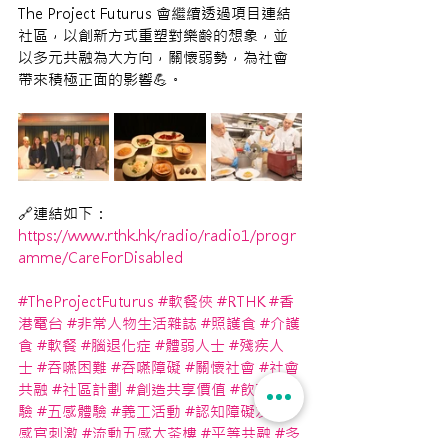
The Project Futurus 會繼續透過項目連結
社區，以創新方式重塑對樂齡的想象，並
以多元共融為大方向，關懷弱勢，為社會
帶來積極正面的影響💪。
🔗連結如下：
https://www.rthk.hk/radio/radio1/progr
amme/CareForDisabled
#TheProjectFuturus
#軟餐俠
#RTHK
#香
港電台
#非常人物生活雜誌
#照護食
#介護
食
#軟餐
#腦退化症
#體弱人士
#殘疾人
士
#吞嚥困難
#吞嚥障礙
#關懷社會
#社會
共融
#社區計劃
#創造共享價值
#飲茶體
驗
#五感體驗
#義工活動
#認知障礙友善
#
感官刺激
#流動五感大茶樓
#平等共融
#多