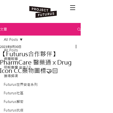
文章
All Posts
2023年8月30日
All Posts
【Futurus合作夥伴】
媒體報導
PharmCare 醫藥通 x Drug
明報專欄 安老2.0
Icon CC藥物圖標🤝🏻
獲得獎項
Futurus世界安老系列
Futurus社區
Futurus解密
Futurus抗疫