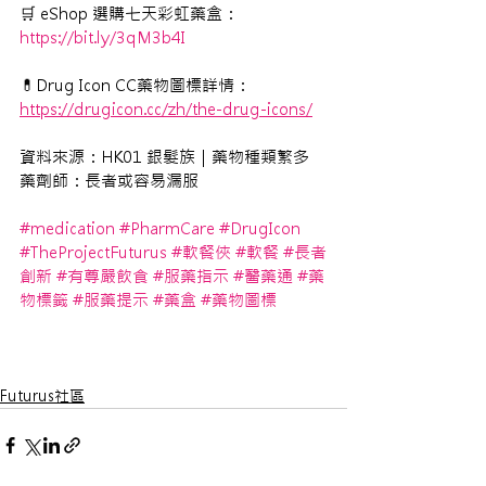
🛒 eShop 選購
七天彩虹藥盒
：
https://bit.ly/3qM3b4I
💊Drug Icon CC藥物圖標詳情：
https://drugicon.cc/zh/the-drug-icons/
資料來源：HK01 銀髮族｜藥物種類繁多 
藥劑師：長者或容易漏服
#medication
#PharmCare
#DrugIcon
#TheProjectFuturus
#軟餐俠
#軟餐
#長者
創新
#有尊嚴飲食
#服藥指示
#醫藥通
#藥
物標籤
#服藥提示
#藥盒
#藥物圖標
Futurus社區