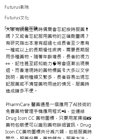
Futurus影院
Futurus文化
Futurus活動回顧
大家有試過生病時偶爾會忘記按時服藥💊
嗎？又或者忘記服用藥物的正確劑量嗎？
有研究指出本港有超過七成長者至少患有
一種或以上的長期慢性疾病，需要長期服
用多種藥物。隨著年齡增長，長者的視力
👀、記性甚至認知能力🧠等會逐漸出現衰
退。而香港現時的藥物標籤🔖大多以文字
説明，藥物種類又繁多，長者容易出現忘
記服藥或不清楚藥物用途的情況，服藥時
造成諸多不便。
PharmCare 醫藥通是一個應用了AI技術的
免費藥物管理手機應用程式📲，並連結
Drug Icon CC 藥物圖標，只要用家掃描📸
藥物包裝便可以識別藥物詳細資訊。Drug 
Icon CC藥物圖標共分爲六類，包括服藥時
間⏰、服藥份量、藥物儲存、服藥方法、