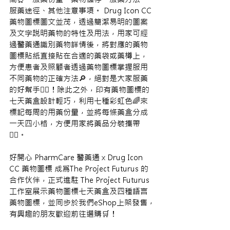
服藥途徑、其他注意事項。
 Drug Icon CC 
藥物圖標圖文並茂，透過簡潔易明的圖案
及文字説明藥物的特性及用法，用家可經
過醫藥通識別藥物詳情後，將對應的藥物
圖標貼紙直接貼在合適的藥袋或藥樽上，
方便患者及照顧者透過藥物圖標掌握服用
不同藥物的正確方法🔎，絕對是大家服藥
的好幫手👍🏻！除此之外，印有藥物圖標的
七天藥盒設計輕巧，利用七種彩虹色🌈來
標記每周的用藥份量，並將每條藥盒分成
一天四小格，方便用家將藥品分裝攜帶
👍🏻
。
好開心 PharmCare 醫藥通 x Drug Icon 
CC 藥物圖標 成爲The Project Futurus
的
合作
伙伴，正式進駐
 The Project Futurus 
工作室展示藥物圖標
七天藥盒及四種語言
藥物圖標
，並同步於我們eShop
上架
發售，
有興趣的朋友歡迎前往選購🛒！