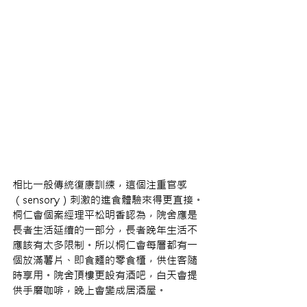
相比一般傳統復康訓練，這個注重官感
（sensory）刺激的進食體驗來得更直接。
桐仁會個案經理平松明香認為，院舍應是
長者生活延續的一部分，長者晚年生活不
應該有太多限制。所以桐仁會每層都有一
個放滿薯片、即食麵的零食櫃，供住客隨
時享用。院舍頂樓更設有酒吧，白天會提
供手磨咖啡，晚上會變成居酒屋。