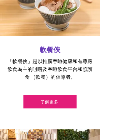
軟餐俠
「軟餐俠」是以推廣吞嚥健康和有尊嚴
飲食為主的咀嚼及吞嚥飲食平台和照護
食 （軟餐）的倡導者。
了解更多