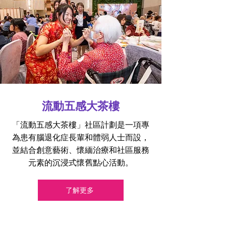
流動五感大茶樓
「流動五感大茶樓」社區計劃是一項專
為患有腦退化症長輩和體弱人士而設，
並結合創意藝術、懷緬治療和社區服務
元素的沉浸式懷舊點心活動。
了解更多