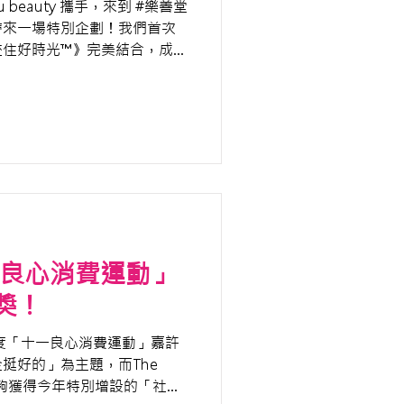
 beauty 攜手，來到 #樂善堂
帶來一場特別企劃！我們首次
流住好時光™》完美結合，成功
壽宴」！
一良心消費運動」
獎！
年度「十一良心消費運動」嘉許
挺好的」為主題，而The
常榮幸能夠獲得今年特別增設的「社區