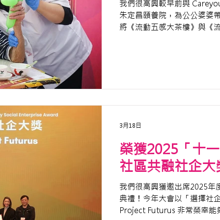
我們很高興較早前與 Careyou
朱定昌頤養院，為公公婆婆
將《流動五感大茶樓》與《
打造一場喜氣洋洋的「中式
3月18日
榮獲2025「十
社區共融社企大
我們很高興獲邀出席2025
典禮！今年大會以「選擇社企
Project Futurus 非