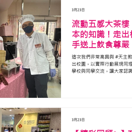
3月23日
流動五感大茶樓 
本的知識！走出
手送上飲食尊嚴
這次我們非常高興與 #天主
出校園，以實際行動展現同理心！ 正式探訪前
學校與同學交流，讓大家認
「照護食」概念，深入了解
挑戰。
3月23日