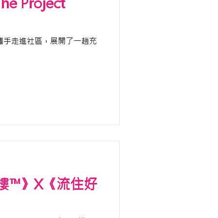
 Project
) 攜手走進社區，展開了一趟充
樓™》X《流住好