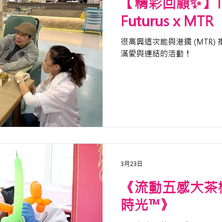
【精彩回顧✨】The
Futurus x MTR
很高興這次能與港鐵 (MTR
滿愛與連結的活動！
3月23日
《流動五感大茶
時光™》