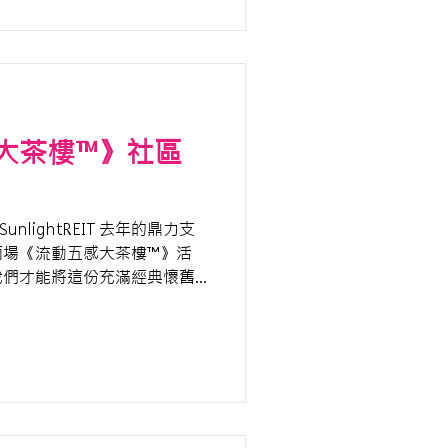
大茶樓™》社區
nlightREIT 去年的鼎力支
兩場《流動五感大茶樓™》活
我們才能將這份充滿經典懷舊
帶到長輩面前