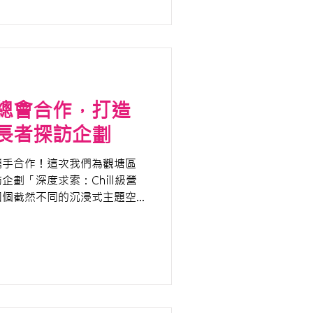
總會合作，打造
長者探訪企劃
攜手合作！這次我們為觀塘區
劃「深度求索：Chill級營
四個截然不同的沉浸式主題空
昔日的美好回憶