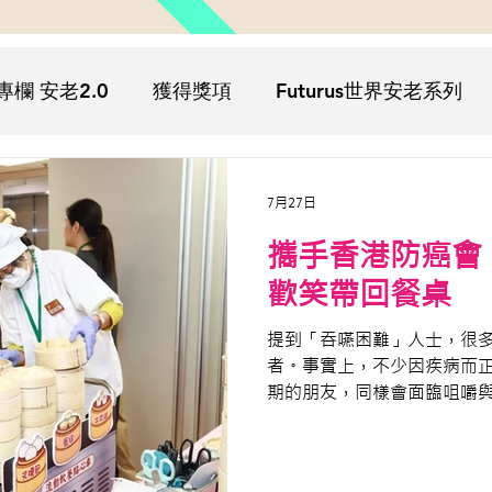
專欄 安老2.0
獲得獎項
Futurus世界安老系列
疫
Futurus影院
Futurus文化
Futurus活動回
7月27日
攜手香港防癌會
歡笑帶回餐桌
提到「吞嚥困難」人士，很
者。事實上，不少因疾病而
期的朋友，同樣會面臨咀嚼
美食的樂趣，對身心都是一
會 The Hong Kong Anti-Cancer S
《流動五感大茶樓》與《流