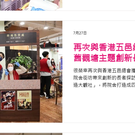
宴」活動！
7月27日
再次與香港五邑
舊觀塘主題創新
很榮幸再次與香港五邑總會
院舍街坊帶來創新的長者探訪企
造大觀社」，將院舍打造成
間，陪伴公公婆婆重拾觀塘