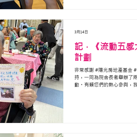
3月14日
記．《流動五感
計劃
非常感謝 #陽光房地產基金 #Su
持，一同為院舍長者舉辦了
動。有賴您們的熱心參與，
風味的茶樓體驗，原汁原味