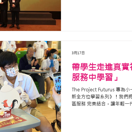
共融社企大獎」！這份殊榮
長幼及社區多元共融的一大
3月17日
帶學生走進真實
服務中學習」
The Project Futuru
新全方位學習系列》！我們將 S
區服務 完美結合，讓年輕一
認識老齡化與跨代共融。