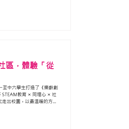
對我們團隊來說，絕對是推動
肯定！
社區，體驗「從
s 專為小一至中六學生打造了《樂齡創
TEAM教育 × 同理心 × 社
代走出校園，以最溫暖的方式