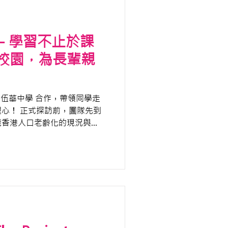
- 學習不止於課
校園，為長輩親
教伍華中學 合作，帶領同學走
，團隊先到
識香港人口老齡化的現況與
長輩平日在吞嚥和飲食方面的