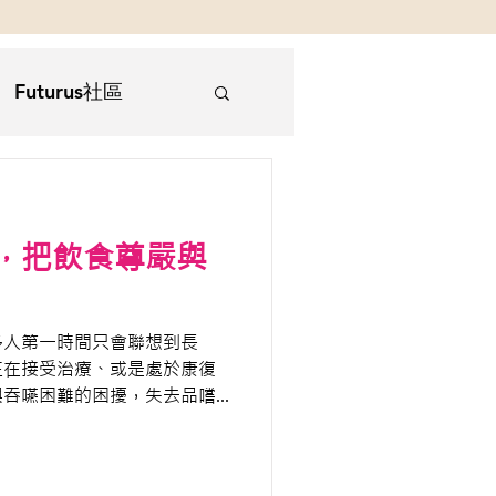
Futurus社區
顧
，把飲食尊嚴與
多人第一時間只會聯想到長
正在接受治療、或是處於康復
與吞嚥困難的困擾，失去品嚐
種煎熬。這次我們與香港防癌
ociety 攜手，舉辦結合
住好時光》的熱鬧「中式壽