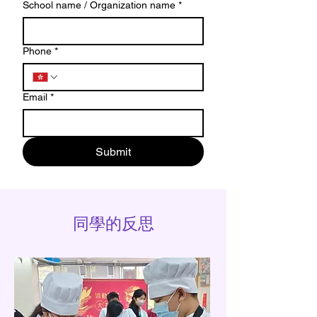
School name / Organization name
*
Phone
*
Email
*
Submit
同學的反思