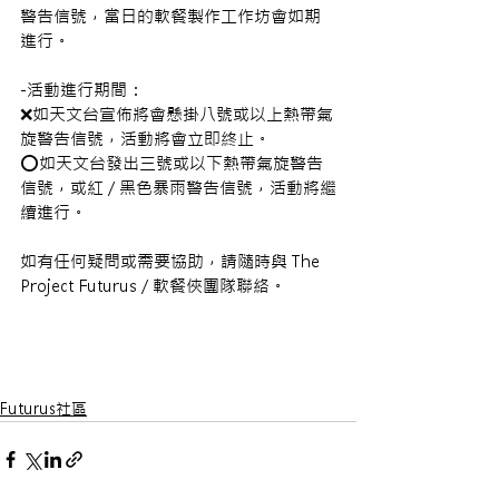
警告信號，當日的軟餐製作工作坊會如期
進行。
-活動進行期間：
❌如天文台宣佈將會懸掛八號或以上熱帶氣
旋警告信號，活動將會立即終止。
⭕如天文台發出三號或以下熱帶氣旋警告
信號，或紅 / 黑色暴雨警告信號，活動將繼
續進行。
如有任何疑問或需要協助，請隨時與 The 
Project Futurus / 軟餐俠團隊聯絡。
Futurus社區