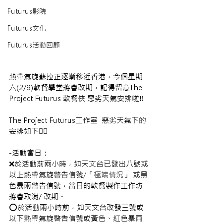
Futurus影院
Futurus文化
Futurus活動回顧
熱帶氣旋蘇拉正逐漸移近香港，
今個星期
六(2/9)軟餐學堂將會改期，記得留意The 
Project Futurus 
軟餐俠 
惡劣天氣安排啦
‼️
The Project Futurus工作室  惡劣天氣下的
安排如下👇🏻
-活動當日：
❌於活動前兩小時，如天文台已發出八號或
以上熱帶氣旋警告信號
/「極端情況」
 或黑
色暴雨警告信號，當日的軟餐製作工作坊
將會取消/ 改期。
⭕於活動兩小時前，如天文台改發三號或
以下熱帶氣旋警告信號或黃色、紅色暴雨