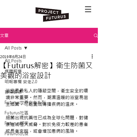
文章
All Posts
2019年6月24日
All Posts
【Futurus解密】衛生防菌又
媒體報導
美觀的浴室設計
明報專欄 安老2.0
浴室是最私人的隱蔽空間，衛生安全的環
獲得獎項
境非常重要。然而，潮濕溫暖的浴室易滋
Futurus世界安老系列
生細菌，可能變成傳播疾病的溫床。
Futurus社區
細菌出現抗藥性已成為全球化問題，對健
Futurus解密
康造成極大威脅。對於免疫力較差的患者
或長者來說，或會增加患病的風險。
Futurus抗疫