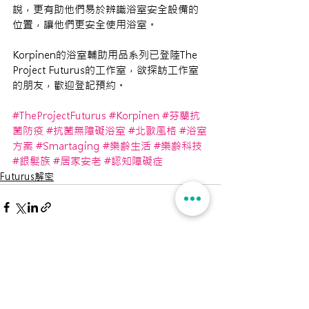
說，更有助他們易於辨識浴室安全設備的
位置，讓他們更安全使用浴室。
Korpinen的浴室輔助用品系列已登陸The 
Project Futurus的工作室，欲探訪工作室
的朋友，歡迎登記預約。
#TheProjectFuturus
#Korpinen
#芬蘭抗
菌防疫
#抗菌無障礙浴室
#北歐風格
#浴室
方案
#Smartaging
#樂齡生活
#樂齡科技
#銀髮族
#居家安老
#認知障礙症
Futurus解密
查看全部
最新文章