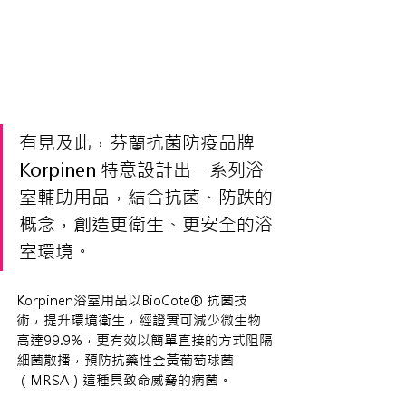
有見及此，芬蘭抗菌防疫品牌
Korpinen 特意設計出一系列浴
室輔助用品，結合抗菌、防跌的
概念，創造更衛生、更安全的浴
室環境。
Korpinen浴室用品以BioCote® 抗菌技
術，提升環境衛生，經證實可減少微生物
高達99.9%，更有效以簡單直接的方式阻隔
細菌散播，預防抗藥性金黃葡萄球菌
（MRSA）這種具致命威脅的病菌。