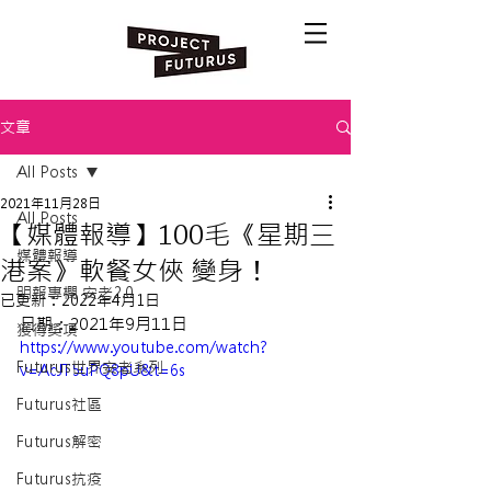
文章
All Posts
2021年11月28日
All Posts
【媒體報導】100毛《星期三
媒體報導
港案》軟餐女俠 變身！
明報專欄 安老2.0
已更新：
2022年4月1日
日期：2021年9月11日
獲得獎項
https://www.youtube.com/watch?
Futurus世界安老系列
v=AcJT5uPQ8pU&t=6s
Futurus社區
Futurus解密
Futurus抗疫