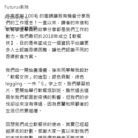
Futurus影院
非常感謝 100毛 的邀請讓我有機會分享我
Futurus文化
們的工作理念！一直以來，讀者的來信和
Futurus活動回顧
軟餐學堂學員的故事分享都是我們工作的
動力。我們最初於2018年成立【軟餐
俠】，目的是希望成立一個資訊平台讓更
多人士認識吞嚥困難，讓他們認識不同的
吞嚥飲食方案。
我們由一開始畫漫畫，後來同事幫我設計
「軟餐女俠」的造型：銀色假髮、綠色
legging、一件「S」字上衣。我們學習拍
片，更開始舉行軟餐培訓班。雖然過去這
兩年我們都面對疫情的影響，但我們的步
伐卻從來沒有停過，因為長輩和照顧者的
生活仍然要繼續。
回想我們成立軟餐俠的使命，其實已經超
越原本的計劃。感謝大家一直以來對我們
的支持和鼓勵，讓我們有機會不斷求進、