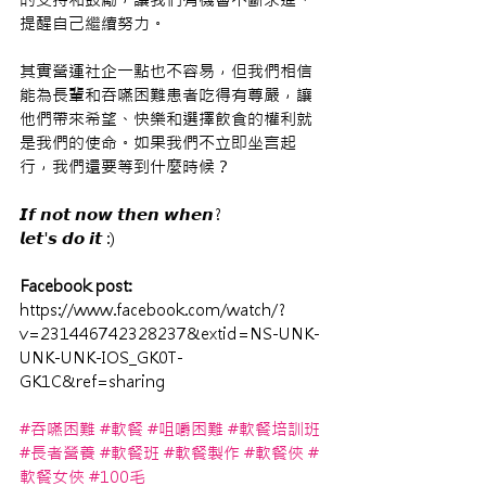
提醒自己繼續努力。
其實營運社企一點也不容易，但我們相信
能為長輩和吞嚥困難患者吃得有尊嚴，讓
他們帶來希望、快樂和選擇飲食的權利就
是我們的使命。如果我們不立即坐言起
行，我們還要等到什麼時候？
𝙄𝙛 𝙣𝙤𝙩 𝙣𝙤𝙬 𝙩𝙝𝙚𝙣 𝙬𝙝𝙚𝙣? 
𝙡𝙚𝙩'𝙨 𝙙𝙤 𝙞𝙩 :)
Facebook post:
https://www.facebook.com/watch/?
v=231446742328237&extid=NS-UNK-
UNK-UNK-IOS_GK0T-
GK1C&ref=sharing
#吞嚥困難
#軟餐
#咀嚼困難
#軟餐培訓班
#長者營養
#軟餐班
#軟餐製作
#軟餐俠
#
軟餐女俠
#100毛