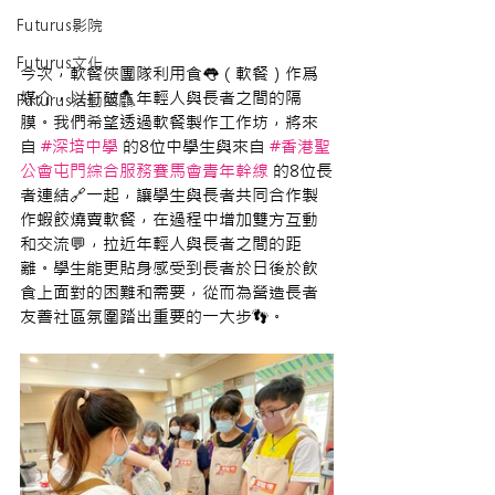
Futurus影院
Futurus文化
今次，軟餐俠團隊利用食👅（軟餐）作爲
媒介，以打破🪓年輕人與長者之間的隔
Futurus活動回顧
膜。我們希望透過軟餐製作工作坊，將來
自 
#深培中學
 的8位中學生與來自 
#香港聖
公會屯門綜合服務賽馬會青年幹線
 的8位長
者連結🔗一起，讓學生與長者共同合作製
作蝦餃燒賣軟餐，在過程中增加雙方互動
和交流💬，拉近年輕人與長者之間的距
離。學生能更貼身感受到長者於日後於飲
食上面對的困難和需要，從而為營造長者
友善社區氛圍踏出重要的一大步👣。