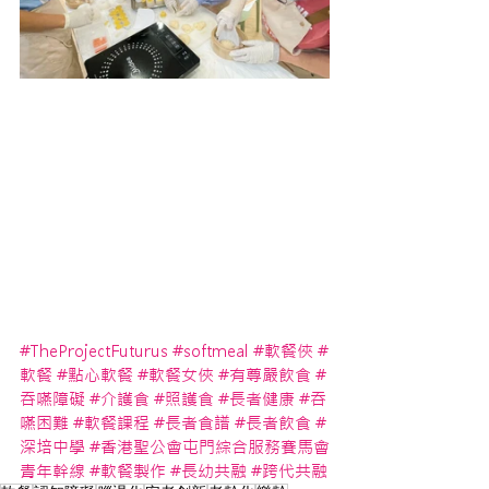
#TheProjectFuturus
#softmeal
#軟餐俠
#
軟餐
#點心軟餐
#軟餐女俠
#有尊嚴飲食
#
吞嚥障礙
#介護食
#照護食
#長者健康
#吞
嚥困難
#軟餐課程
#長者食譜
#長者飲食
#
深培中學
#香港聖公會屯門綜合服務賽馬會
青年幹線
#軟餐製作
#長幼共融
#跨代共融