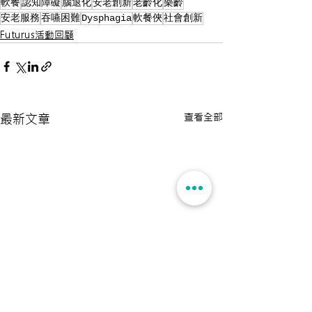
軟餐
認知障礙
腦退化
安老創新
老齡化
樂齡
安老服務
吞嚥困難
Dysphagia
軟餐俠
社會創新
Futurus活動回顧
查看全部
最新文章