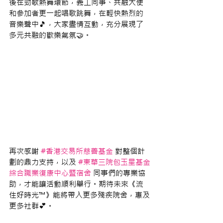
後在勁歌熱舞環節，義工同事、共融大使
和參加者更一起唱歌跳舞，在輕快熱烈的
音樂聲中🎵，大家盡情互動，充分展現了
多元共融的歡樂氣氛🤝。
再次感謝 
#香港交易所慈善基金
 對整個計
劃的鼎力支持，以及 
#東華三院包玉星基金
綜合職業復康中心暨宿舍
 同事們的專業協
助，才能讓活動順利舉行。期待未來
《流
住好時光™️》能
將帶入更多殘疾院舍，惠及
更多社群💕。