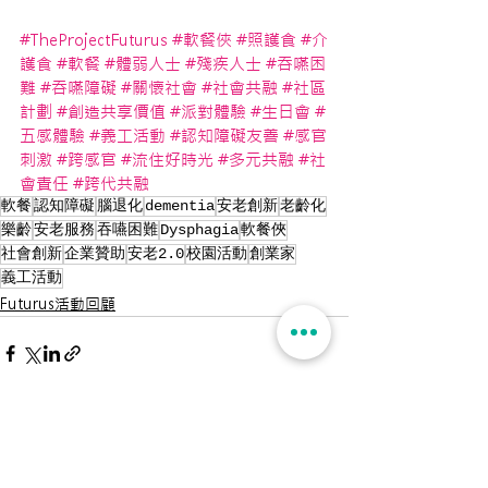
#TheProjectFuturus
#軟餐俠
#照護食
#介
護食
#軟餐
#體弱人士
#殘疾人士
#吞嚥困
難
#吞嚥障礙
#關懷社會
#社會共融
#社區
計劃
#創造共享價值
#派對體驗
#生日會
#
五感體驗
#義工活動
#認知障礙友善
#感官
刺激
#跨感官
#流住好時光
#多元共融
#社
會責任
#跨代共融
軟餐
認知障礙
腦退化
dementia
安老創新
老齡化
樂齡
安老服務
吞嚥困難
Dysphagia
軟餐俠
社會創新
企業贊助
安老2.0
校園活動
創業家
義工活動
Futurus活動回顧
查看全部
最新文章