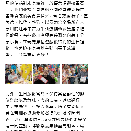
睛的花花制服及頭飾，於售票處迎接貴賓
們，我們亦接照貴賓的不同飲食需要提供
各種質感的美食選擇✅，包括菠蘿腸仔、章
魚燒、炸雞、熱狗，以及適合全場所有人
享用的紅莓朱古力牛油蛋糕🍰及雙層啫喱
杯軟餐，有些參加者興高采烈地向義工分
享小食，在玩完攤位遊戲後得到的生日禮
物，也會迫不及待地主動向義工炫耀一
番，十分精靈可愛😆！
此外，生日派對當然不少得富互動性的攤
位游戲以及氣球、魔術表演。遊戲過程
中，在場無一不投入參與，除了有攤位人
員在旁細心協助參加者掟彩虹及掉圈圈
外，更有 魔術師Haze及共融大使們帶領全
場
一同互動，將歡樂氣氛推至高潮🔥，最