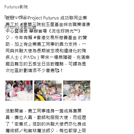
Futurus影院
Futurus文化
近日，The Project Futurus 成功聯同企業
義工於 #
東華三院包玉星基金綜合職業復康
Futurus活動回顧
中心暨宿舍 舉辦首場《流住好時光™️》
🎈，今年有賴 
#香港交易所慈善基金
 的贊
助，加上有企業義工同事的鼎力支持，一
同與共融大使為長期被忽視和邊緣化的殘
疾人士（PWDs）帶來一場無障礙、充滿樂
趣且難忘的五感生日派對體驗，可謂為是
次社區計劃增添不少意義🥰！
活動開首，義工同事搖身一變成爲售票
員、攤位人員、廚師和服務大使，而經歷
了「密集式」培訓的共融大使們亦化身成
魔術師🪄和氣球魔法師🎈，每位都穿上吸