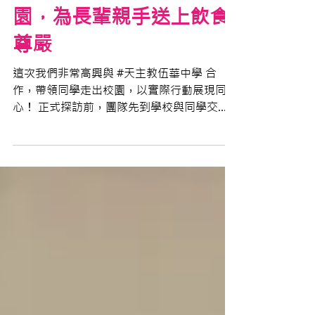
止於課本的知識！走出校
園，為長輩親手送上飲食
尊嚴
這次我們非常高興與 #天主教伍華中學 合
作，帶領同學走出校園，以實際行動展現同理
心！ 正式探訪前，團隊先到學校與同學交
流，讓大家認識香港人口老齡化的現況與「照
護食」概念，深入了解長輩平日在吞嚥和飲食
方面的挑戰。