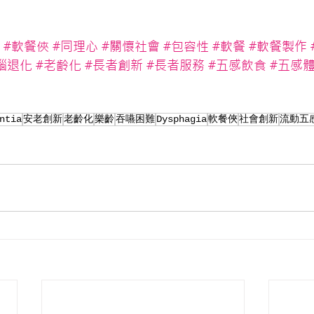
#軟餐俠
#同理心
#關懷社會
#包容性
#軟餐
#軟餐製作
腦退化
#老齡化
#長者創新
#長者服務
#五感飲食
#五感
ntia
安老創新
老齡化
樂齡
吞嚥困難
Dysphagia
軟餐俠
社會創新
流動五