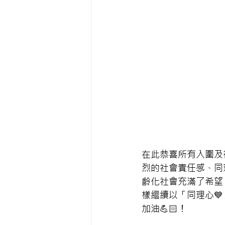
在此恭喜所有入圍及
烈的社會責任感、同
齡化社會充滿了希望。正
樣繼續以「同理心
加油💪🏻！