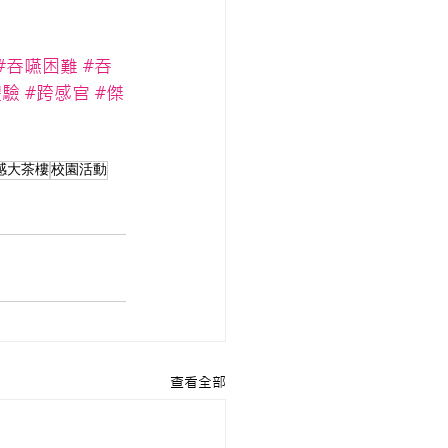
#吞嚥困難
#吞
體驗
#跨感官
#傑
感大茶樓
校園活動
查看全部