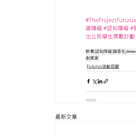
#TheProjectFuturus
嚥障礙
#認知障礙
#
出公民學生獎勵計劃
軟餐
認知障礙
腦退化
deme
創業家
Futurus活動回顧
最新文章