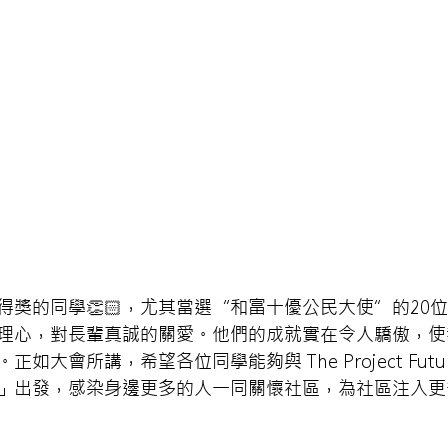
得獎的同學👏🏻，尤其當選“和富十優公民大使”的20
理心，對長輩真誠的關愛。他們的成就實在令人驕傲，使
如大會所講，希望各位同學能夠與 The Project Futur
」出發，感染身邊更多的人一同關懷社區，為社區注入