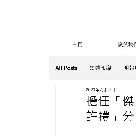
主頁
關於我
All Posts
媒體報導
明報
2023年7月27日
Futurus解密
Futurus抗
擔任「傑出
許禮」分