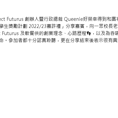
ject Futurus 創辦人暨行政總裁 Queenie好榮幸得到
生獎勵計劃 2022/23嘉許禮」分享嘉賓，向一眾校長
ject Futurus 及軟餐俠的創業理念、心路歷程👣，以及
命。參加者都十分認真聆聽，更在分享結束後表示很有興