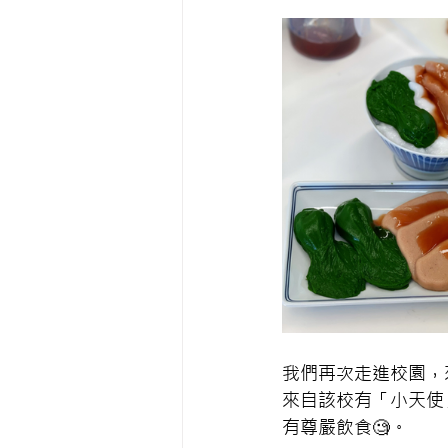
我們再次走進校園，
來自該校有「小天使
有尊嚴飲食🧐。