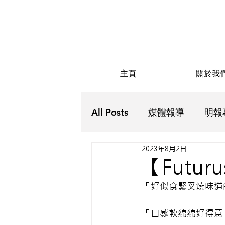
主頁
關於我
All Posts
媒體報導
明報
2023年8月2日
Futurus解密
Futurus抗
【Futu
「好似食緊叉燒味道
「口感軟綿綿好得意