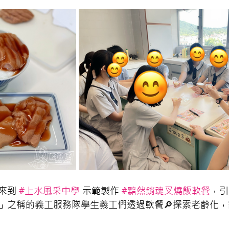
來到 
#上水風采中學
 示範製作 
#黯然銷魂叉燒飯軟餐
，引
」之稱的義工服務隊學生義工們透過軟餐🔎探索老齡化