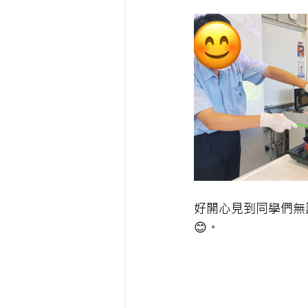
好開心見到同學們無
😊。