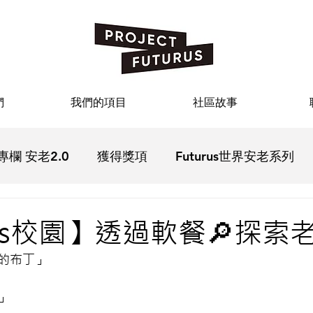
們
我們的項目
社區故事
專欄 安老2.0
獲得獎項
Futurus世界安老系列
疫
Futurus影院
Futurus文化
Futurus活動回
rus校園】透過軟餐🔎探索
的布丁」
」