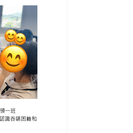
領一班
，認識吞嚥困難和