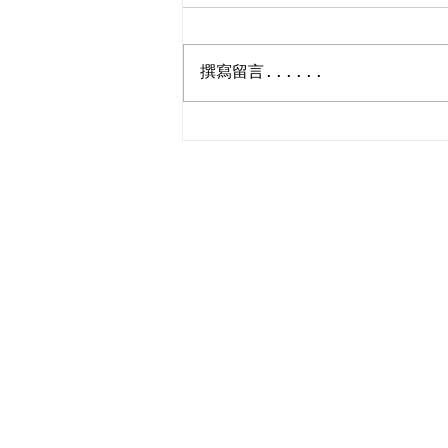
撰寫留言......
【記．《流動五感大茶樓™️,
Picture》社區計劃】
追蹤我們