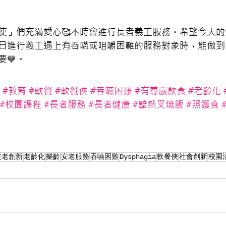
使」們充滿愛心🥰不時會進行長者義工服務。希望今天
日進行義工遇上有吞嚥或咀嚼困難的服務對象時，能做到
要💙。
#教育
#軟餐
#軟餐俠
#吞嚥困難
#有尊嚴飲食
#老齡化
#校園課程
#長者服務
#長者健康
#黯然叉燒飯
#照護食
安老創新
老齡化
樂齡
安老服務
吞嚥困難
Dysphagia
軟餐俠
社會創新
校園