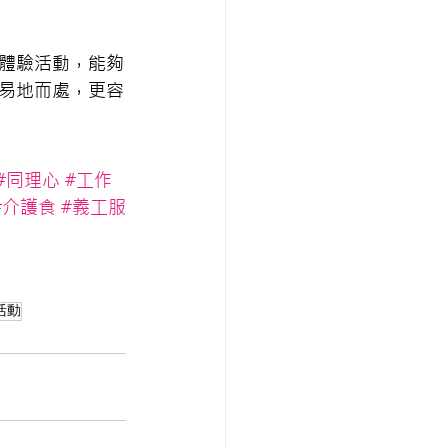
的體驗活動，能夠
易地而處，更容
#同理心
#工作
#介護食
#義工服
活動