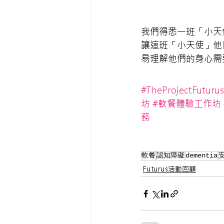
我們得悉一班「小天
讓這班「小天使」他
易理解他們的身心需
#TheProjectFuturus
坊
#軟餐體驗工作坊
務
軟餐
認知障礙
dementia
Futurus活動回顧