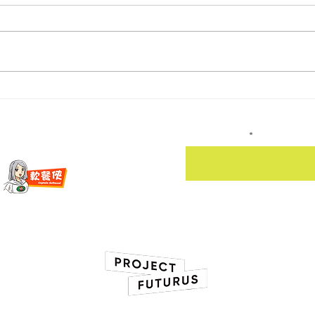
【記．《流動五感大茶樓》社
【精彩
區計劃】
Futu
電子郵件：