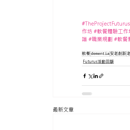
#TheProjectFuturus
作坊
#軟餐體驗工作
譜
#職業規劃
#軟餐
軟餐
dementia
安老創新
Futurus活動回顧
最新文章