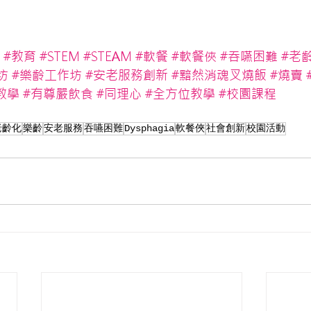
#教育
#STEM
#STEAM
#軟餐
#軟餐俠
#吞嚥困難
#老
坊
#樂齡工作坊
#安老服務創新
#黯然消魂叉燒飯
#燒賣
教學
#有尊嚴飲食
#同理心
#全方位教學
#校園課程
老齡化
樂齡
安老服務
吞嚥困難
Dysphagia
軟餐俠
社會創新
校園活動