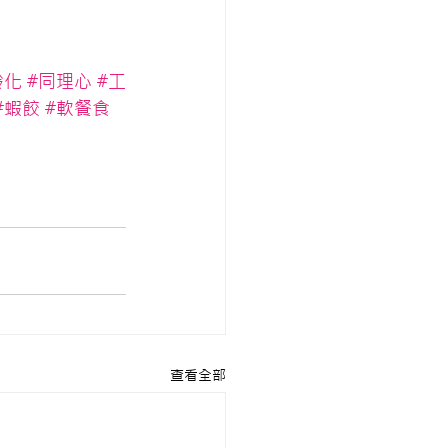
齡化
#同理心
#工
#蝦餃
#軟餐食
查看全部