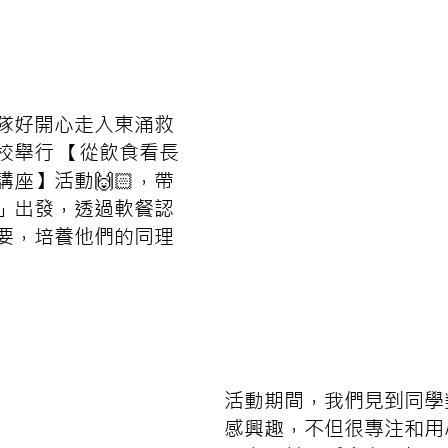
隊好開心走入東涌救
校舉行 【從飲食看長
座】活動🙌🏻，帶
」出發，透過軟餐認
要，培養他們的同理
活動期間，我們見到同學
感興趣，不但很專注和用