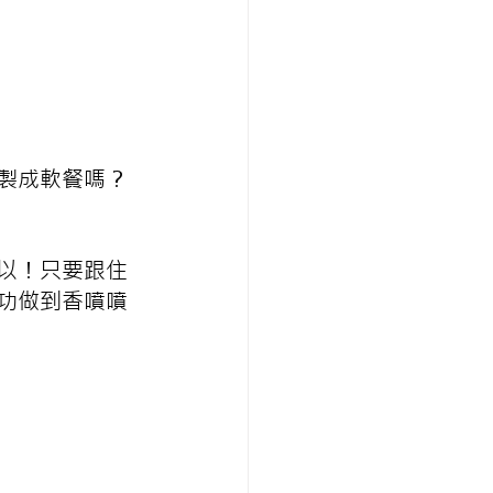
以製成軟餐嗎？
然可以！只要跟住
功做到香噴噴