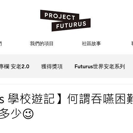
們
我們的項目
社區故事
專欄 安老2.0
獲得獎項
Futurus世界安老系列
疫
Futurus影院
Futurus文化
Futurus活動回
rus 學校遊記】何謂吞嚥
多少😉