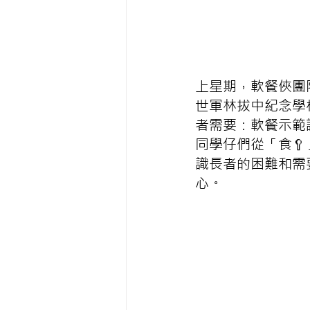
上星期，軟餐俠團
世軍林拔中紀念學
者需要：軟餐示範講
同學仔們從「食
識長者的困難和需
心。