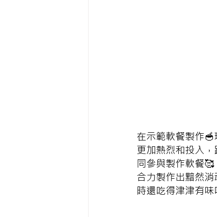
在示範軟餐製作
更加熱烈和投入，踴
同參與製作軟餐
合力製作出黯然消
時還吃得津津有味