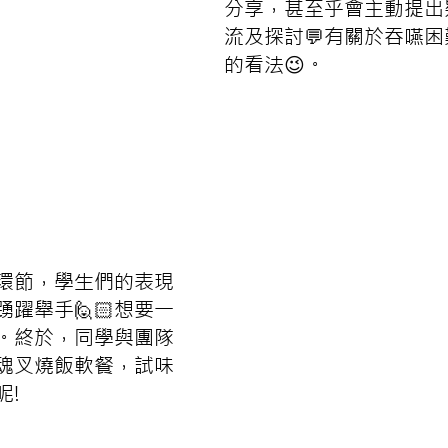
分享，甚至乎會主動提出
流及探討💬有關於吞嚥
的看法😉。
環節，學生們的表現
躍舉手🙋🏻想要一
。終於，同學與團隊
魂叉燒飯軟餐，試味
呢!