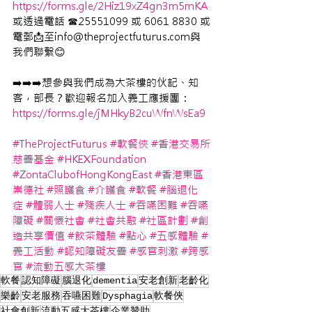
https://forms.gle/2Hiz19xZ4gn3m5mKA
或透過電話 ☎25551099 或 6061 8830 或
電郵📩至info@theprojectfuturus.com與
我們聯繫😊
➡️➡️➡️想參與我們成為大茶樓的伙記、知
客，部長？歡迎報名加入義工應援團：　 
https://forms.gle/jMHkyB2cuWfnWsEa9
#TheProjectFuturus
#軟餐俠
#香港交易所
慈善基金
#HKEXFoundation
#ZontaClubofHongKongEast
#香港東區
崇德社
#照護食
#介護食
#軟餐
#腦退化
症
#體弱人士
#殘疾人士
#吞嚥困難
#吞嚥
障礙
#關懷社會
#社會共融
#社區計劃
#創
造共享價值
#飲茶體驗
#點心
#五感體驗
#
義工活動
#認知障礙友善
#感官刺激
#跨感
官
#流動五感大茶樓
軟餐
認知障礙
腦退化
dementia
安老創新
老齡化
樂齡
安老服務
吞嚥困難
Dysphagia
軟餐俠
社會創新
流動五感大茶樓
企業贊助