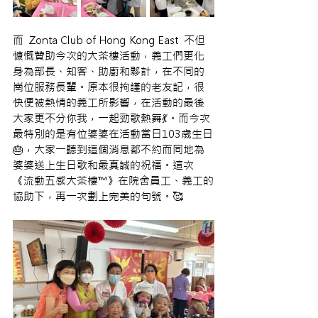
而  Zonta Club of Hong Kong East  不但
慷慨贊助今次的大茶樓活動，義工們更化
身為部長、知客、助廚和夥計，在不同的
崗位服務長輩。原本很拘謹的老友記，很
快便被熱情的義工所影響，在活動的最後
大家更不分你我，一起勁歌熱舞💃。而今次
最特別的是有位婆婆在活動當日103歲生日
🎂，大家一聽到這個消息都不約而同地為
婆婆送上生日歌和最真誠的祝福。這次
《流動五感大茶樓™》在院舍員工、義工的
協助下，再一次劃上完美的句號。🥰