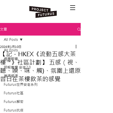
文章
All Posts
2024年1月10日
All Posts
【記．HKEX《流動五感大茶
媒體報導
樓™》社區計劃】 五感（視、
明報專欄 安老2.0
聽、嗅、味、觸)、氛圍上還原
獲得獎項
昔日在茶樓飲茶的感覺
Futurus世界安老系列
Futurus社區
Futurus解密
Futurus抗疫