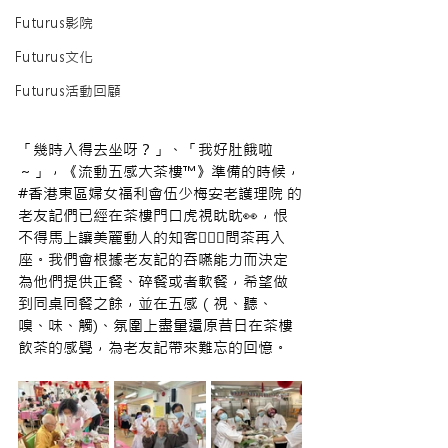
Futurus影院
Futurus文化
Futurus活動回顧
「幾時入得去坐呀？」、「我好肚餓啦
～」，《流動五感大茶樓™》準備的時候，
#香港東區婦女福利會伍少梅安老護理院 的
老友記們已經在茶樓門口虎視眈眈👀，恨
不得馬上讓美麗動人的知客🤵🏻‍♀️問茶再入
座。我們會根據老友記的吞嚥能力而決定
為他們提供正餐、碎餐或者軟餐，希望做
到同桌同餐之餘，並在五感（視、聽、
嗅、味、觸)、氛圍上盡量還原昔日在茶樓
飲茶的感覺，為老友記帶來難忘的回憶。