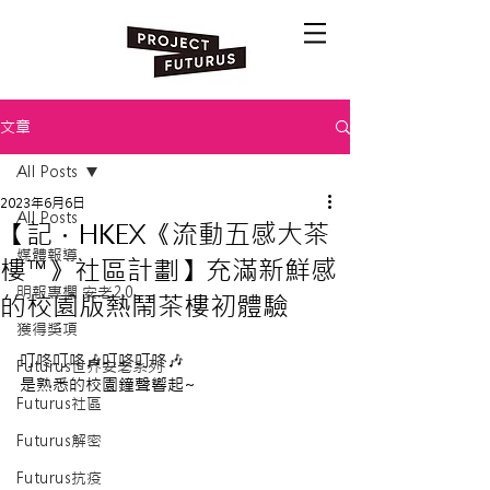
文章
All Posts
2023年6月6日
All Posts
【記．HKEX《流動五感大茶
媒體報導
樓™》社區計劃】充滿新鮮感
明報專欄 安老2.0
的校園版熱鬧茶樓初體驗
獲得獎項
叮咚叮咚🎶叮咚叮咚🎶
Futurus世界安老系列
是熟悉的校園鐘聲響起~
Futurus社區
Futurus解密
Futurus抗疫