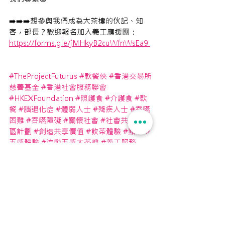
➡️➡️➡️想參與我們成為大茶樓的伙記、知
客，部長？歡迎報名加入義工應援團：　  
https://forms.gle/jMHkyB2cuWfnWsEa9 
#TheProjectFuturus
#軟餐俠
#香港交易所
慈善基金
#香港社會服務聯會
#HKEXFoundation
#照護食
#介護食
#軟
餐
#腦退化症
#體弱人士
#殘疾人士
#吞嚥
困難
#吞嚥障礙
#關懷社會
#社會共融
#社
區計劃
#創造共享價值
#飲茶體驗
#點心
#
五感體驗
#流動五感大茶樓
#義工服務
軟餐
dementia
吞嚥困難
Dysphagia
軟餐俠
社會創新
流動五感大茶樓
校園活動
Futurus活動回顧