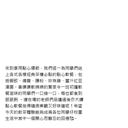
來到享用點心環節，我們逐一為同學們送
上各式各樣經典茶樓必點的點心軟餐，包
括蝦餃、燒賣、腸粉、珍珠雞、薑汁紅豆
湯圓。香噴噴軟綿綿的質感令一班初嚐軟
餐滋味的同學們一口接一口，每位都食到
舐舐脷 。連在場的老師們品嚐過後亦大讚
點心軟餐做得精緻美觀又好味道呢！希望
今天的飲茶體驗能夠成爲各位同學仔校園
生活中其中一個開心而難忘的回憶🥰。