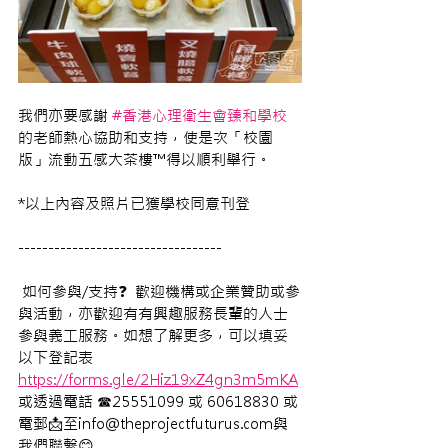
我們亦要感謝 
#香港心理衛生會臻和學校
的老師熱心協助和支持，使是次「校園
版」流動五感大茶樓™得以順利舉行。
*以上內容及照片已獲學校同意刊登
---------------------------------- 
 如何參與/支持❓  歡迎機構或企業贊助或參
與活動，亦歡迎有有興趣服務長輩的人士
參與義工服務。如想了解更多，可以填妥
以下登記表 
https://forms.gle/2Hiz19xZ4gn3m5mKA
或透過電話 ☎25551099 或 60618830 或
電郵📩至info@theprojectfuturus.com與
我們聯繫😊