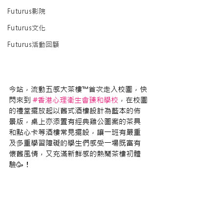
Futurus影院
Futurus文化
Futurus活動回顧
今站，流動五感大茶樓™首次走入校園，快
閃來到 
#香港心理衛生會臻和學校
，在校園
的禮堂擺放起以舊式酒樓設計為藍本的佈
景版，桌上亦添置有經典雞公圖案的茶具
和點心卡等酒樓常見擺設，讓一班有嚴重
及多重學習障礙的學生們感受一場既富有
懷舊風情，又充滿新鮮感的熱鬧茶樓初體
驗🥳！