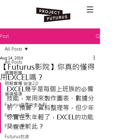
Post
All Posts
Aug 14, 2019
All Posts
【Futurus影院】你真的懂得
媒體報導
用EXCEL嗎？
明報專欄 安老2.0
EXCEL幾乎是每個上班族的必備
獲得獎項
技能，常用來製作圖表、數據分
Futurus世界安老系列
析、預算、資料整理等，但少年
Futurus社區
你實在太年輕了，EXCEL的功能
又豈止於此？
Futurus解密
Futurus抗疫