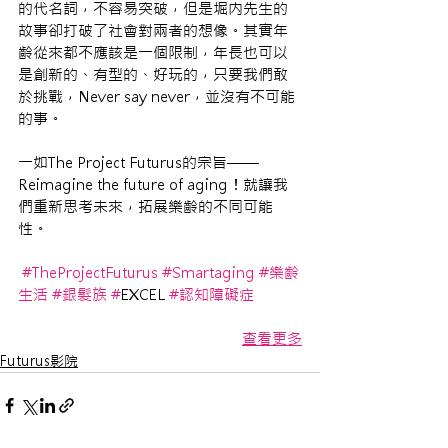
的代名詞，不容易突破，但是堀内先生的
故事卻打破了社會對兩者的想像。其實年
齡從來都不應該是一個限制，年長也可以
是創新的、有型的、好玩的，只要我們敢
於挑戰，Never say never，並沒有不可能
的事。
一如The Project Futurus的宗旨——
Reimagine the future of aging！就讓我
們重新思考未來，拓展樂齡的不同可能
性。
#TheProjectFuturus
#Smartaging
#樂齡
生活
#銀髮族
#
EXCEL 
#認知障礙症
查看更多
Futurus影院