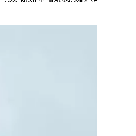
呢👁？位於荷蘭 Eindhoven市的Van
Abbemuseum 不但擁有超過2700間現代藝
術品，當中當然不少得著名藝術家如畢加索
（Pablo Picasso ）、華西里·康定斯基
（Wassily...