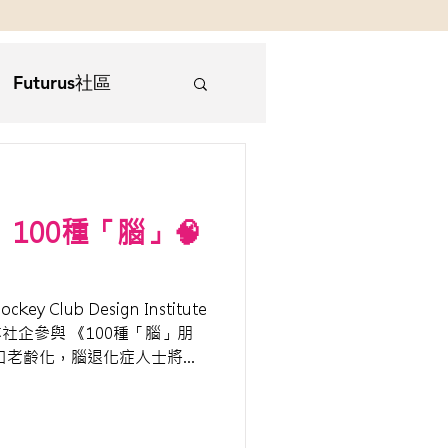
Futurus社區
顧
區】100種「腦」🧠
 Club Design Institute
n 邀請本社企參與 《100種「腦」朋
口老齡化，腦退化症人士將越
會的一份子，我們需回應「腦」...