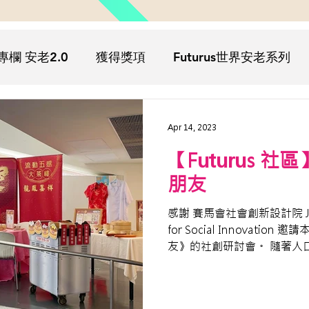
專欄 安老2.0
獲得獎項
Futurus世界安老系列
疫
Futurus影院
Futurus文化
Futurus活動回
Apr 14, 2023
【Futurus 社
朋友
感謝 賽馬會社會創新設計院 Jockey
for Social Innovatio
友》的社創研討會。 隨著人
來越多👵🏻👴🏻。作為社