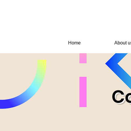
Home
About u
C