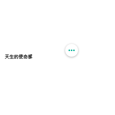
天生的使命感
除了社企和院舍的工作，Queenie 更加是
安老事務委員會委員。一天只有 24 小時，
豈非分身不暇？「我經常說每件事都要 
100%。Work-life Balance 這個字只會為自
己帶來壓力，很多時需要妥協，所以我多
說Work-life Integration。無論是我的 
personal life，抑或是我的professional 
life，全部都是我來的。」日子雖然忙碌，
但她樂在其中。「成為委員後，我更加有