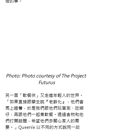
做的事。
Photo: Photo courtesy of The Project 
Futurus
另一面「軟餐俠」又走進年輕人的世界。
「如果直接跟學生說『老齡化』，他們會
馬上睡着，於是我們跟他們玩盲測、吃糊
仔，再跟他們一起煮軟餐。透過食物和他
們打開話題，希望他們多關心家人的需
要。」Queenie 以不同的方式說同一故