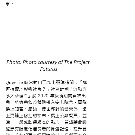
事。
Photo: Photo courtesy of The Project 
Futurus
Queenie 時常對自己作出靈魂拷問：「如
何持續地影響社會？」社區計劃「流動五
感大茶樓™」於 2020 年疫情期間首次出
動，將懷舊飲茶體驗帶入安老院舍，團隊
換上知客、廚師、樓面夥計的裝束外，桌
上更鋪上粉紅的枱布、擺上公雞餐具，並
端上一般或軟餐版本的點心，希望藉此喚
醒患有腦退化症長者的身體記憶，提升食