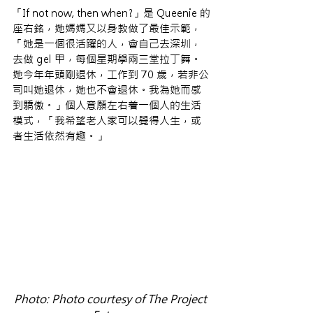
「If not now, then when?」是 Queenie 的
座右銘，她媽媽又以身教做了最佳示範，
「她是一個很活躍的人，會自己去深圳，
去做 gel 甲，每個星期學兩三堂拉丁舞。
她今年年頭剛退休，工作到 70 歲，若非公
司叫她退休，她也不會退休。我為她而感
到驕傲。」個人意願左右着一個人的生活
模式，「我希望老人家可以覺得人生，或
者生活依然有趣。」
Photo: Photo courtesy of The Project 