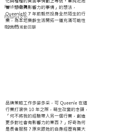
化與種種的負面事情劃上等號。單純地抱
Futurus影院
着「想做具影響力的事情」的想法，
Queenie於 7 年前毅然投身全然陌生的行
Futurus文化
業，為本地樂齡生活開拓一道充滿可能性
的大門。
Futurus活動回顧
品牌策略工作多姿多采，可 Queenie 在這
行業打滾快 10 年之際，萌生改變的念頭，
「何不將我的經驗帶入另一個行業，創造
更多對社會有影響力的東西？」好奇為何
是長者服務？原來跟她的自身經歷有莫大