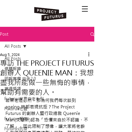
Post
All Posts
Aug 5, 2024
All Posts
專訪 THE PROJECT FUTURUS
媒體報導
創辦人 QUEENIE MAN：我想
明報專欄 安老2.0
盡我所能做一些無悔的事情，
獲得獎項
幫助有需要的人。
Futurus世界安老系列
若果老是必然，那為何我們每次談到 
ageing 時都表現抗拒？The Project 
Futurus社區
Futurus 的創辦人暨行政總裁 Queenie 
Futurus解密
Man(文慧妍)認為「恐懼來自於不認識、不
了解」，因此限制了想像，讓大家將老齡
Futurus抗疫