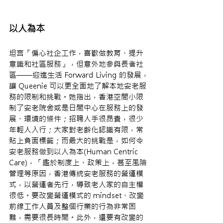
以人為本
坦言「偏心社企工作，喜歡做教育、提升
意識和社區服務」，但意外地參與長者社
區——迎進生活 Forward Living 的發展，
讓 Queenie 可以更全面地了解本地安老服
務的限制和挑戰。她指出，香港空間小限
制了安老院舍或是日間中心在服務上的發
展、環境的條件；招聘人手很昂貴，很少
年輕人入行；大家對老齡化認識有限，常
貼上負面標籤；而最大的挑戰是，如何令
安老服務做到以人為本(Human Centric 
Care)，「鑑於制度上、政策上，甚至風險
管理等原因，香港傳統安老服務的營運模
式，以營運者先行，導致老人家的自主權
很低。要改變營運模式的 mindset、改變
前線工作人員及整個行業的行為非常困
難，需要很長時間。此外，還要有改變的