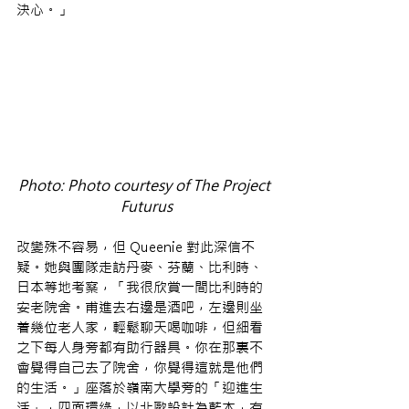
決心。」
Photo: Photo courtesy of The Project 
Futurus
改變殊不容易，但 Queenie 對此深信不
疑。她與團隊走訪丹麥、芬蘭、比利時、
日本等地考察，「我很欣賞一間比利時的
安老院舍。甫進去右邊是酒吧，左邊則坐
着幾位老人家，輕鬆聊天喝咖啡，但細看
之下每人身旁都有助行器具。你在那裏不
會覺得自己去了院舍，你覺得這就是他們
的生活。」座落於嶺南大學旁的「迎進生
活」，四面環綠，以北歐設計為藍本，有