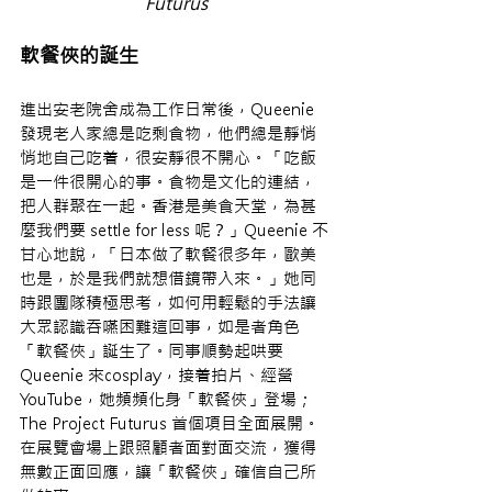
Futurus
軟餐俠的誕生
進出安老院舍成為工作日常後，Queenie 
發現老人家總是吃剩食物，他們總是靜悄
悄地自己吃着，很安靜很不開心。「吃飯
是一件很開心的事。食物是文化的連結，
把人群聚在一起。香港是美食天堂，為甚
麼我們要 settle for less 呢？」Queenie 不
甘心地說，「日本做了軟餐很多年，歐美
也是，於是我們就想借鏡帶入來。」她同
時跟團隊積極思考，如何用輕鬆的手法讓
大眾認識吞嚥困難這回事，如是者角色
「軟餐俠」誕生了。同事順勢起哄要 
Queenie 來cosplay，接着拍片、經營 
YouTube，她頻頻化身「軟餐俠」登場；
The Project Futurus 首個項目全面展開。
在展覽會場上跟照顧者面對面交流，獲得
無數正面回應，讓「軟餐俠」確信自己所