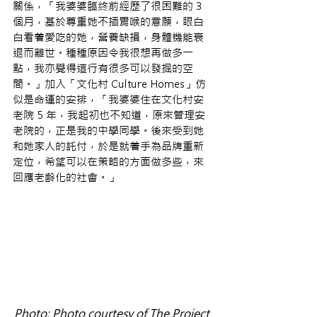
關係，「我婆婆臨終前經歷了很困難的 3 
個月，基於尊重她不插胃喉的意願，眼白
白看着愛吃的她，營養缺損，身體機能衰
退而離世。種種原因令我很想再做多一
點，我亦覺得這行有很多可以發掘的空
間。」加入「文化村 Culture Homes」仿
似是命運的安排，「我婆婆住在文化村安
老院 5 年，我起初也不知道，原來管理安
老院的，正是我的中學同學。後來受到她
和她家人的託付，於是就着手為品牌重新
定位，希望可以在策略的方面做多些，來
回應老齡化的社會。」
Photo: Photo courtesy of The Project 