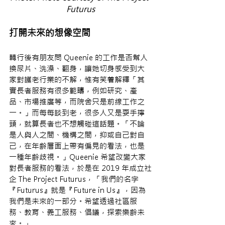
Futurus
打開未來的想像空間
轉行後有朋友問 Queenie 的工作是否幫人
換尿片、洗澡、翻身，讓她切身感受到大
家對護老行業的不解，惟有笑着解釋「其
實長者服務有很多範疇，例如研究、產
品、市場推廣等，而院舍只是前線工作之
一。」而每每談到老，很多人又是耍手擰
頭，就算長者也不想觸碰這話題。「不論
是人與人之間、機構之間，抑或自己對自
己，在年齡層面上帶有偏見的看法，也是
一種年齡歧視。」Queenie 希望改變大家
對長者服務的看法，於是在 2019 年成立社
企 The Project Futurus，「我們的名字
『Futurus』就是『Future in Us』，因為
我們是未來的一部分。希望透過社區服
務、教育、義工服務、倡議，探索樂齡未
來。」