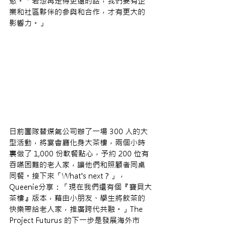
慾。「若想再走得更遠的話，我們要有企
業和社區夥伴的參與和合作，才有更大的
影響力。」
日前團隊替煤氣公司辦了一場 300 人的大
型活動，將宴會廳化身大茶樓，兩個小時
裏做了 1,000 份軟餐點心，予約 200 位有
吞嚥困難的老人家，讓他們和照顧者同桌
同餐。接下來「What's next？」，
Queenie分享：「現在我們還有個『寶貝大
茶樓』版本，藉由小朋友、學生將飲茶的
快樂帶給老人家，推廣跨代共融。」The 
Project Futurus 的下一步是發展海外市