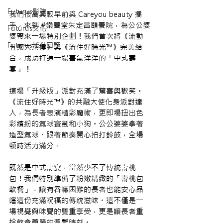
Futurus影院
我們很高興較早前與 Careyou beauty 攜
手，來到 
#樂善堂朱定昌頤養院
，為公公婆
Futurus文化
婆帶來一場特別企劃！我們首次將《流動
Futurus活動回顧
五感大茶樓》與《流住好時光
™
》完美結
合，成功打造一場喜氣洋洋的「中式壽
宴」！
這場「升級版」派對充滿了驚喜與歡笑。
《流住好時光
™
》的共融大使化身派對達
人，為長者表演精彩魔術，更即場扭出色
彩繽紛的氣球寶劍和小狗。公公婆婆拿著
造型氣球、跟著節奏開心拍打鈴鼓，全場
頓時活力滿分。
既然是中式壽宴，當然少不了傳統壽桃
包！我們特別準備了粉嫩精緻的「壽桃包
軟餐」，讓有吞嚥困難的長者也能安心品
嚐這份充滿祝福的傳統滋味。這不僅是一
場視覺與味覺的雙重享受，更是讓長者重
拾飲食尊嚴的溫馨時刻。