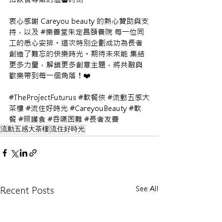
衷心感謝 Careyou beauty 的熱心贊助與支
持，以及 
#樂善堂朱定昌頤養院
 每一位同
工的悉心安排。這次特別企劃成功為長者
創造了難忘的快樂時光。期待未來能 集結
更多力量，解鎖更多創意主題，將共融與
歡樂帶到每一個角落！❤️
#TheProjectFuturus
#軟餐俠
#流動五感大
茶樓
#流住好時光
#CareyouBeauty
#軟
餐
#照護食
#吞嚥困難
#長者友善
流動五感大茶樓
流住好時光
See All
Recent Posts