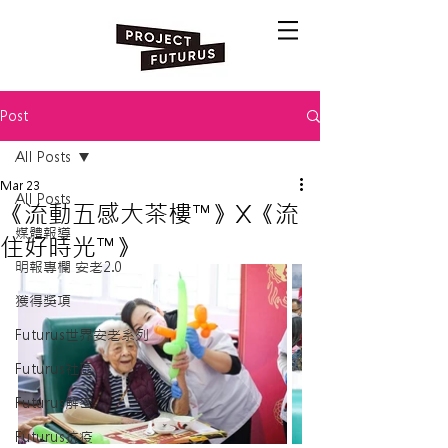
Post
All Posts
Mar 23
All Posts
《流動五感大茶樓™》X《流
媒體報導
住好時光™》
明報專欄 安老2.0
獲得獎項
Futurus世界安老系列
Futurus社區
Futurus解密
Futurus抗疫