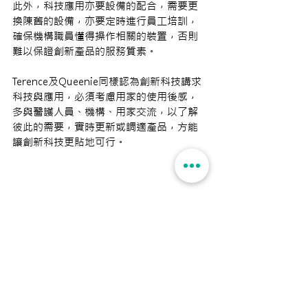
此外，科技應用亦要設備的配合，需要更
換陳舊的設備，亦要定時進行員工培訓，
確保機構職員懂得操作相關的裝置，否則
難以保證創新產品的服務質素。
Terence及Queenie同樣認為創新科技講求
科技與應用，必須考慮用家的使用後感，
多與醫護人員、機構、用家交流，以了解
彼此的需要，實時更新或調適產品，方能
讓創新科技更貼地可行。