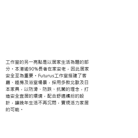
工作室的另一亮點是以居家生活為題的部
分。本港逾90%長者在家安老，因此居家
安全至為重要。Futurus工作室搭建了客
廳、睡房及浴室場景，採用多款北歐及日
本家具，以防滑、防跌、抗菌的理念，打
造安全宜居的環境，配合舒適繽紛的設
計，讓晚年生活不再沉悶，實現活力家居
的可能。