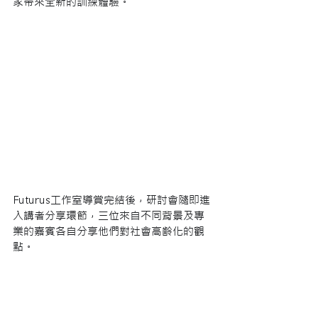
家帶來全新的訓練體驗。
Futurus工作室導賞完結後，研討會隨即進
入講者分享環節，三位來自不同背景及專
業的嘉賓各自分享他們對社會高齡化的觀
點。