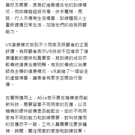
喜好及需要，度身訂造最適合他的訓練模
式，例如模擬超級巿場、扶手電梯、馬
路、行人天橋等生活場景，訓練體弱人士
重新適應日常生活，加強他們的自我照顧
能力。
VR復康模式受到不少用家及照顧者的正面
評價。有照顧者表示VR技術不但增添了復
康運動的趣味和真實感，其訓練的成效亦
較傳統復康治療明顯。有別於傳統以治療
師為主導的復康模式，VR創造了一個安全
的虛擬情景，讓患者有更多空間自行發
揮。
在實際應用上，Alice表示要在機構使用創
新科技，需要留意不同用家的反應，以及
機構的硬件設備是否能配合。由於不同用
家有不同的能力和訓練需要，對科技應用
的
反應亦不一致，工作人員需要花更多精
神、時間，關注用家的感受和訓練效果。