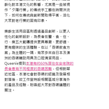
齡化對本港文化的影響，尤其是一些被視
作「夕陽行業」的傳統手工藝在時間洪流
下，如何在傳統與創新間取得平衡，活化
大眾對老行業的固有印象。
樂齡生活用品區則透過產品創新，以更人
性化的創新設計，為長者在醫、食、住、
行、樂五大範疇提供更具尊嚴、更舒適、
更有趣味的生活體驗。在以「吞嚥飲食方
案」為主題的一隅，有眾多來自日本及澳
洲的吞嚥輔助用具及口腔清潔用品，
Queenie提到
本港有約60%居住在安老院的
長者患有不同程度的吞嚥困難
，但相對鄰
近地區，本港社會對吞嚥的認識及發展相
對落後，故工作室特設相關區域分享海外
的產品及經驗，盼喚起大眾對吞嚥議題的
關注。