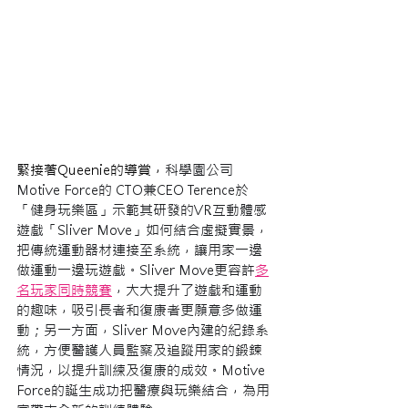
緊接著Queenie的導賞，
科學園公司 
Motive Force的 CTO兼CEO Terence於
「健身玩樂區」示範其研發的VR互動體感
遊戲「Sliver Move」如何結合虛擬實景，
把傳統運動器材連接至系統，讓用家一邊
做運動一邊玩遊戲。Sliver Move更容許
多
名玩家同時競賽
，大大提升了遊戲和運動
的趣味，吸引長者和復康者更願意多做運
動；另一方面，Sliver Move內建的紀錄系
統，方便醫護人員監察及追蹤用家的鍛鍊
情況，以提升訓練及復康的成效。Motive 
Force的誕生成功把醫療與玩樂結合，為用