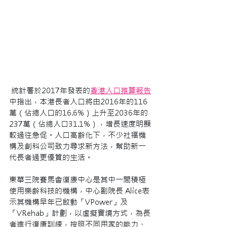
統計署於2017年發表的
香港人口推算報告
中指出，本港長者人口將由2016年的116
萬（佔總人口的16.6%）上升至2036年的
237萬（佔總人口31.1%），增長速度明顯
較過往急促。人口高齡化下，不少社福機
構及創科公司致力尋求新方法，幫助新一
代長者過更優質的生活。
東華三院賽馬會復康中心是其中一間積極
使用樂齡科技的機構，中心副院長 Alice表
示其機構早年已啟動「VPower」及
「VRehab」計劃，以虛擬實境方式，為長
者進行復康訓練，按照不同用家的能力、