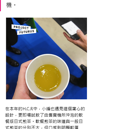
機。
在本年的H.C.R中，小編也遇見這個窩心的
設計，更即場試飲了由售賣機所沖泡的軟
餐版日式煎茶。軟餐煎茶的味道與一般日
式煎茶的分別不大，但口感則明顯較厚