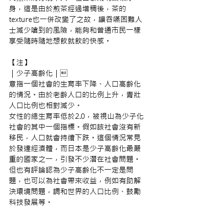
身，這是由於煎茶經過增稠後，茶的
texture也一併改變了之故，讓吞嚥困難人
士減少嗆到的風險，能夠和普通巿民一樣
享受隨時隨地想飲就飲的快感。
【注】
｜少子高齡化｜
意指一個社會的生育率下降、人口高齡化
的情況。由於老齡人口的比例上升，青壯
人口比例也相對減少。
女性的總生育率低於2.0，被視山為少子化
社會的其中一個指標。假如該社會沒有新
移民，人口就會持續下跌。這個情況常見
於發達經濟體，而日本是少子高齡化最嚴
重的國家之一，引發不少潛在社會問題。
但也有評論認為少子高齡化不一定是問
題，也可以為社會帶來收益，例如有助解
決環境問題，調和世界的人口比例、鼓勵
科技發展等。