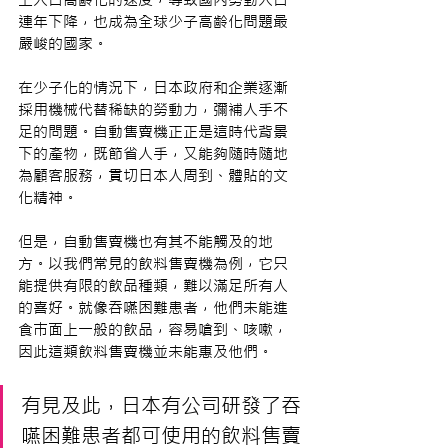
連年下降，也成為全球少子高齡化問題最
嚴峻的國家。
在少子化的情況下，日本政府和企業逐漸
採用機械代替稀缺的勞動力，彌補人手不
足的問題。自動售賣機正正是這時代背景
下的產物，既節省人手，又能夠隨時隨地
為顧客服務，貫切日本人周到、體貼的文
化精神。
但是，自動售賣機也有其不能觸及的地
方。以我們常見的飲料售賣機為例，它只
能提供有限的飲品種類，難以滿足所有人
的喜好。就像吞嚥困難患者，他們未能進
食巿面上一般的飲品，容易嗆到、咳嗽，
因此這類飲料售賣機並未能惠及他們。
有見及此，日本有公司研發了吞
嚥困難患者都可使用的飲料售賣