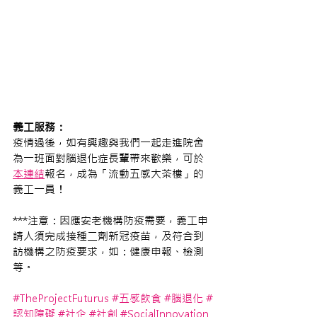
義工服務：
疫情過後，如有興趣與我們一起走進院舍
為一班面對腦退化症長輩帶來歡樂，可於
本連結
報名，成為「流動五感大茶樓」的
義工一員！
***注意：因應安老機構防疫需要，義工申
請人須完成接種二劑新冠疫苗，及符合到
訪機構之防疫要求，如：健康申報、檢測
等。
#TheProjectFuturus
#五感飲食
#腦退化
#
認知障礙
#社企
#社創
#SocialInnovation