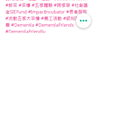
#飲茶
#茶樓
#五感體驗
#跨感官
#社創基
金SIEFund
#ImpactIncubator
#長者服務
#流動五感大茶樓
#義工活動
#認知障礙友
善
#Dementia
#DementiaFriends
#DementiaFriendly
dementia
流動五感大茶樓
Futurus社區
See All
Recent Posts