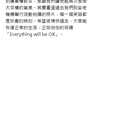
到蓮香樓飲茶，感謝我們讓他能再次感受
大茶樓的氣氛。其實重溫過去我們到安老
機構舉行活動拍攝的照片，每一個笑容都
是珍貴的時刻。希望疫情快過去，大家能
恢復正常的生活，正如伯伯的祝福 
「Everything will be OK」。