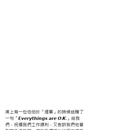
席上有一位伯伯於「埋單」的時候送贈了
一句「𝙀𝙫𝙚𝙧𝙮𝙩𝙝𝙞𝙣𝙜𝙨 𝙖𝙧𝙚 𝙊.𝙆.」給我
們，祝福我們工作順利，又告訴我們他曾