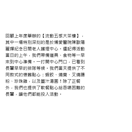
回顧上年度舉辦的【流動五感大茶樓】，
其中一場特別深刻的是於博愛醫院陳歐陽
麗嬋紀念日間老人護理中心。還記得活動
當日的上午，我們帶備道具、食物等一早
來到中心準備。一打開中心門口，已看到
長輩早早的排隊等候。我們當天提供了不
同款式的懷舊點心：蝦餃、燒賣、叉燒腸
粉、珍珠雞，以及薑汁湯圓！除了正餐
外，我們也提供了軟餐點心給吞嚥困難的
長輩，讓他們都能投入活動。