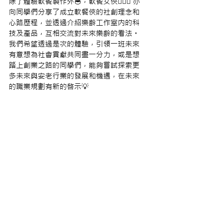
除了體驗軟餐製作外🥣，軟餐女俠🦸🏻‍♀️ 亦
向同學們分享了成立軟餐俠的社創理念和
心路歷程，並透過介紹樂齡工作室内的科
技及產品，互相交流對未來樂齡的看法。
我們希望透過是次的體驗，引領一班未來
有意想為社會貢獻共同盡一分力，或是想
踏上創業之路的同學們，能夠嘗試探索更
多未來與安老行業的發展和機遇，在未來
的職業規劃有新的啓示💡