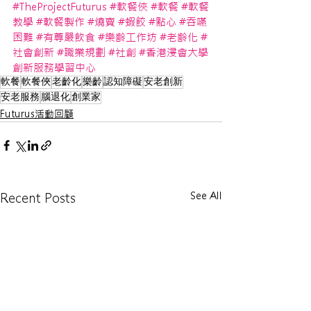
#TheProjectFuturus
#軟餐俠
#軟餐
#軟餐
教學
#軟餐製作
#燒賣
#蝦餃
#點心
#吞嚥
困難
#有尊嚴飲食
#樂齡工作坊
#老齡化
#
社會創新
#職業規劃
#社創
#香港浸會大學
創新服務學習中心
軟餐
軟餐俠
老齡化
樂齡
認知障礙
安老創新
安老服務
腦退化
創業家
Futurus活動回顧
See All
Recent Posts