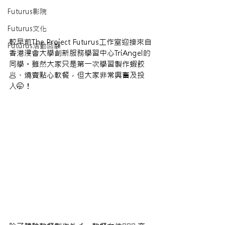
Futurus影院
Futurus文化
較早前The Project Futurus工作室迎接來自
Futurus活動回顧
香港浸會大學創新服務學習中心TriAngel的
同學。雖然大家只是第一次學習製作蝦餃
🥟、燒賣點心軟餐，但大家非常興奮及投
入🤭！