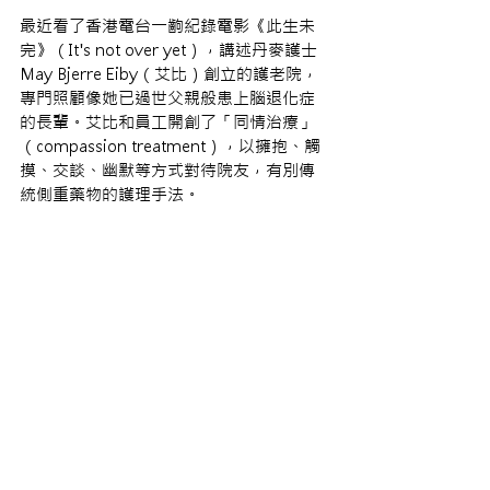
最近看了香港電台一齣紀錄電影《此生未
完》（It's not over yet），講述丹麥護士
May Bjerre Eiby（艾比）創立的護老院，
專門照顧像她已過世父親般患上腦退化症
的長輩。艾比和員工開創了「同情治療」 
（compassion treatment），以擁抱、觸
摸、交談、幽默等方式對待院友，有別傳
統側重藥物的護理手法。