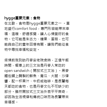
hygge重要元素：食物
在北歐，食物是hygge重要元素之一 。當
地盛行comfort food，專門形容能帶來幸
福、溫暖、舒適感覺，讓人心情變好的食
物。它可能是朱古力、糖果、蛋糕，也可
能與自己的童年回憶有關，讓我們能從食
物中尋找幸福和安定。
疫情前我到訪丹麥安老院舍時，正值午飯
時間，餐車上的三文治是丹麥人常吃的
open sandwich（開放式三文治）。黑麥
麵包鋪上醃製的鯡魚、青瓜、火腿、沙律
醬，配一杯果汁、牛奶或咖啡。是長輩每
天都吃的食物，也是丹麥文化不可缺少的
部分。雖然開放式三文治外表平平無奇，
卻因為生活規律和傳統口味而為長輩帶來
幸福感。