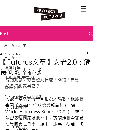
Post
All Posts
Apr 12, 2022
All Posts
【Futurus文章】安老2.0：觸
媒體報導
得到的幸福感
明報專欄 安老2.0
提到北歐，你會想到什麼？簡約？自然？
知名連鎖家具店？
獲得獎項
Futurus世界安老系列
北歐「樂活」的一面也為人熟悉。根據聯
合國《2021年全球快樂報告》（The 
Futurus社區
World Happiness Report 2021），在全
Futurus解密
球百多個國家及地區中，芬蘭蟬聯全球最
快樂國家，丹麥、瑞士、冰島、荷蘭、挪
Futurus抗疫