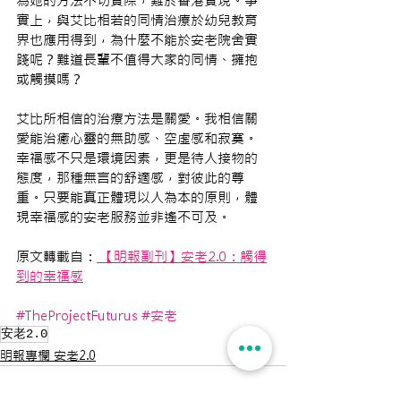
為她的方法不切實際，難於香港實現。事
實上，與艾比相若的同情治療於幼兒教育
界也應用得到，為什麼不能於安老院舍實
踐呢？難道長輩不值得大家的同情、擁抱
或觸摸嗎？
艾比所相信的治療方法是關愛。我相信關
愛能治癒心靈的無助感、空虛感和寂寞。
幸福感不只是環境因素，更是待人接物的
態度，那種無言的舒適感，對彼此的尊
重。只要能真正體現以人為本的原則，體
現幸福感的安老服務並非遙不可及。
原文轉載自：
 【明報副刊】安老2.0：觸得
到的幸福感
#TheProjectFuturus
#安老
安老2.0
明報專欄 安老2.0