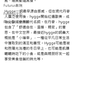
威、瑞典緊隨其後。
Futurus影院
Hygge一詞最早源自挪威，但在現代丹麥
Futurus文化
人廣泛使用後，hygge開始紅遍歐美，成
為北歐式快樂的代名詞。在丹麥，hygge
Futurus活動回顧
包含了「舒適自在、溫暖、親密」的意
思。在中文世界，最接近hygge的詞彙大
概就是「小確幸」，一種從平凡日常生活
中獲取到的滿足和喜悅。Hygge可能是被
和煦陽光洗禮的冬日早上，也可能是飢腸
轆轆時吃下的小食，或是與親朋好友一起
享受美食佳餚的時光等。