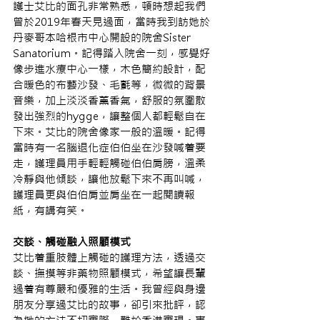
護士艾比的面孔非常熟悉，頓時想起我們
曾於2019年春天見過面，當時我到訪她於
丹麥哥本哈根市中心開設的院舍Sister 
Sanatorium。記得踏入院舍一刻，感覺好
像步進水療中心一樣，木色簡約設計，配
合暖色的布藝沙發、毛氈等，微微的背景
音樂，加上淡淡香薰香氣，舒服的氛圍散
發出強烈的hygge，讓整個人都輕鬆自在
下來。艾比的院舍像家一般的溫暖。記得
當時有一名腦退化症伯伯坐在沙發喊着要
走，護理員用手輕輕觸碰伯伯肩膀，溫柔
冷靜與他傾談，讓他放鬆下來不再叫喊，
護理員更與伯伯肩並肩坐在一起閱讀報
紙，有講有笑。
交談、觸碰融入照顧模式
艾比着重肢體上觸碰的護理方法，透過交
談、撫摸等非藥物照顧模式，希望讓長輩
過着有尊嚴和優雅的生活。我曾經與身邊
朋友分享過艾比的故事，卻引來批評，認