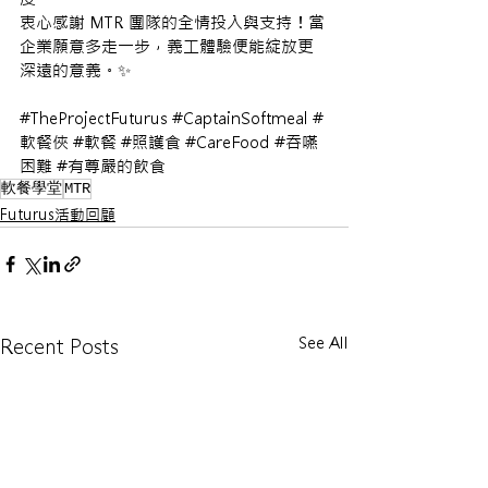
衷心感謝 MTR 團隊的全情投入與支持！當
企業願意多走一步，義工體驗便能綻放更
深遠的意義。✨
#TheProjectFuturus
#CaptainSoftmeal
#
軟餐俠
#軟餐
#照護食
#CareFood
#吞嚥
困難
#有尊嚴的飲食
軟餐學堂
MTR
Futurus活動回顧
See All
Recent Posts