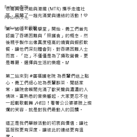
Futurus影院
很高興這次能與港鐵 (MTR) 攜手走進社
區，展開了一趟充滿愛與連結的活動！💛
Futurus文化
Futurus活動回顧
第一站從「軟餐學堂」開始，義工們首先
認識了吞嚥困難與「照護食」的概念，然
後親手製作出像真度極高的燒賣與蝦餃軟
餐，讓他們深刻體會到，對吞嚥困難人士
而言，「吃」不僅僅是為了攝取營養，更
是尊嚴、選擇與生活的樂趣。🥢
第二站來到 
#廣福護老院
 為長輩們送上點
心。義工們細心地為長輩斟茶、閒話家
常，讓院舍瞬間充滿了歡笑聲與濃濃的人
情味。當熟悉的音樂響起，大家更忍不住
一起載歌載舞 🎶💃🏻！看著公公婆婆臉上燦
爛的笑容，就是對我們最動人的回饋。
這正是我們舉辦活動的初衷與價值：讓社
區服務更有深度，讓彼此的連結更有溫
度。