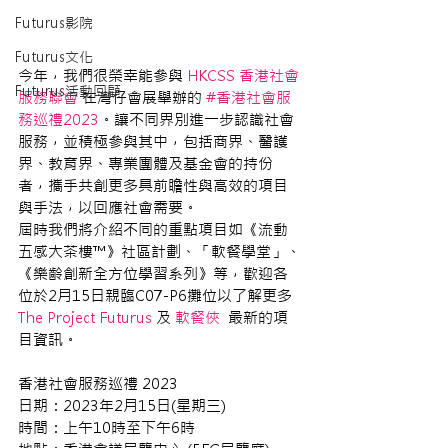
Futurus影院
Futurus文化
今年，我們很榮幸能參與 
HKCSS 香港社會
Futurus活動回顧
服務聯會
 在灣仔會展舉辦的 
#香港社會服
務巡禮2023
。讓不同界別進一步認識社會
服務，並積極參與其中，包括商界、醫護
界、教育界、專業團體及基金會的持份
者，攜手共創更多具前瞻性與高效的項目
與手法，以回應社會需要。 
屆時我們將介紹不同的重點項目如《流動
五感大茶樓™》社區計劃、「軟餐學堂」、
《樂齡創新全方位學習系列》等，歡迎各
位於2月15日親臨C07-P6攤位以了解更多 
The Project Futurus
 及 
軟餐俠
  最新的項
目資訊。 
香港社會服務巡禮 2023 
日期：2023年2月15日(星期三) 
時間：上午10時至下午6時 