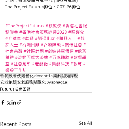
地點：香港會議展覽中心 (5FG展覽廳) 
The Project Futurus攤位：C07-P6攤位 
#TheProjectFuturus
#軟餐俠
#香港社會服
務聯會
#香港社會服務巡禮2023
#照護食
#介護食
#軟餐
#腦退化症
#體弱人士
#殘
疾人士
#吞嚥困難
#吞嚥障礙
#關懷社會
#
社會共融
#社區計劃
#創造共享價值
#飲茶
體驗
#流動五感大茶樓
#五感體驗
#軟餐學
堂
#社會創新
#老齡化
#樂齡科技
#教育
#
樂齡工作坊
軟餐
軟餐俠
老齡化
dementia
樂齡
認知障礙
安老創新
安老服務
腦退化
Dysphagia
Futurus活動回顧
See All
Recent Posts