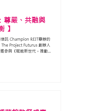
神：尊嚴、共融與
衡 】
Champion REIT舉辦的
e Project Futurus 創辦人
an 受邀參與《賦能新世代，推動
來自不同領域的講者交流對話，