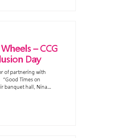
 Wheels – CCG
lusion Day
r of partnering with
g “Good Times on
ir banquet hall, Nina
en Wan West, creating a
ence for 200 cross-