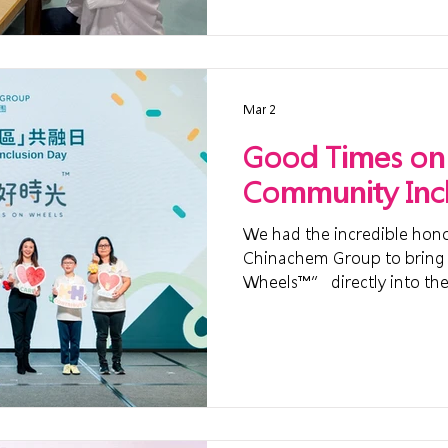
Mar 2
Good Times on
Community Inc
We had the incredible hono
Chinachem Group to brin
Wheels™” directly into the
Ballroom at Nina Hotel Tsu
meaningful inclusive experi
departmental colleagues!