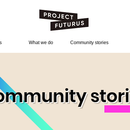
s
What we do
Community stories
ommunity stori