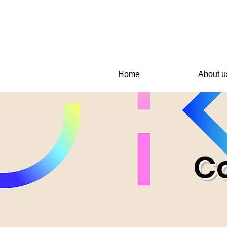
Home
About u
C