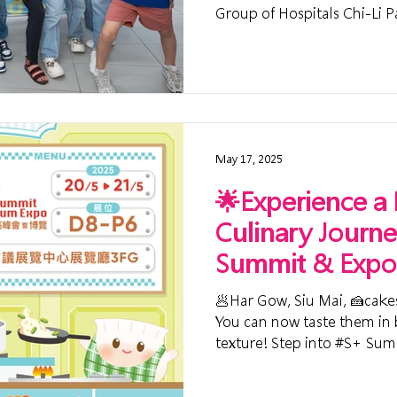
Group of Hospitals Chi-Li Pa
May 17, 2025
🌟Experience a
Culinary Journe
Summit & Expo
🥟Har Gow, Siu Mai, 🍰cakes, 🌭hot dogs, takoyaki...
You can now taste them in b
texture! Step into #S+ S