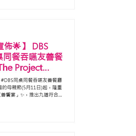
宣佈🌟】 DBS
n 同桌同餐吞嚥友善餐
e Project
— 滋味相伴：咀嚼與
親情傳承
的母親節(5月11日)起，隆重
友善饗宴」✨，推出九道符合國
I）的經典粵菜佳餚及點心。