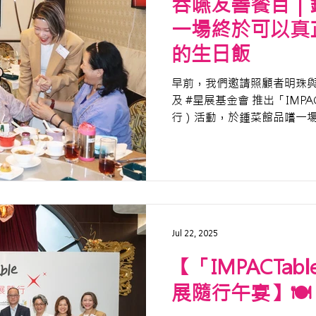
吞嚥友善餐目｜
一場終於可以真
的生日飯
早前，我們邀請照顧者明珠與媽
及 #星展基金會 推出「IMPA
行）活動，於鍾菜館品嚐一
的軟餐盛宴🍽️當日的體驗
讚不絕口，之後更立即訂位
🎂，更向我們分享當晚的餐
Jul 22, 2025
【「IMPACTab
展隨行午宴】🍽️