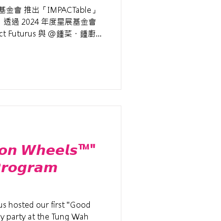
基金會 推出「IMPACTable」
透過 2024 年度星展基金會
t Futurus 與 @鍾菜・鍾廚
礙飲食標準（IDDSI） 的特
𝙤𝙣 𝙒𝙝𝙚𝙚𝙡𝙨™️"
𝙧𝙤𝙜𝙧𝙖𝙢
us hosted our first "Good
y party at the Tung Wah