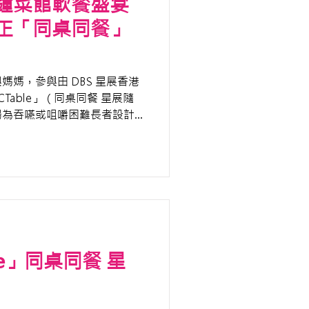
鍾菜館軟餐盛宴
正「同桌同餐」
媽，參與由 DBS 星展香港
CTable」（同桌同餐 星展隨
場為吞嚥或咀嚼困難長者設計
非常愉快，明珠與媽媽都對餐點
，再次到訪為媽媽慶祝生日
後感受。
le」同桌同餐 星