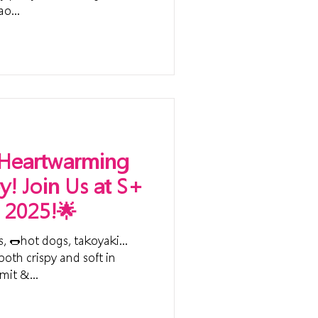
o...
 Heartwarming
y! Join Us at S+
 2025!🌟
oth crispy and soft in
ummit &...