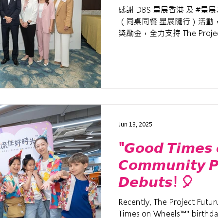
感謝 DBS 星展香港 及 #星展
（同桌同餐 星展隨行）活動，
獎勵金，全力支持 The Projec
聯合研發 9 道符合國際吞嚥障
色照護食餐膳
Jun 13, 2025
"𝙂𝙤𝙤𝙙 𝙏𝙞𝙢𝙚𝙨 
𝘾𝙤𝙢𝙢𝙪𝙣𝙞𝙩𝙮 𝙋
𝘿𝙚𝙗𝙪𝙩𝙨! 🎈
Recently, The Project Futur
Times on Wheels™️" birthda