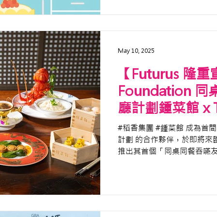
May 10, 2025
【Futurus 隆重
Foundatio
廳計劃鍾菜館 x Th
Futurus —
#稻香集團 #鍾菜館 成為首間 #DBS同桌同餐吞嚥友善餐廳
吞嚥友善飲食的
計劃 的合作夥伴，於即將來臨
推出其首個「同桌同餐吞嚥
際吞嚥障礙飲食標準（IDDS
The Project Futurus 作爲...