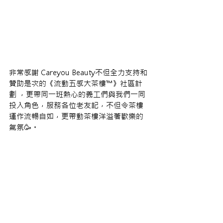
非常感謝 Careyou Beauty不但全力支持和
贊助是次的《流動五感大茶樓™》社區計
劃 ，更帶同一班熱心的義工們與我們一同
投入角色，服務各位老友記，不但令茶樓
運作流暢自如，更帶動茶樓洋溢著歡樂的
氣氛🥳。