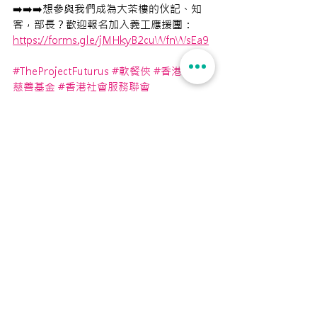
➡️➡️➡️想參與我們成為大茶樓的伙記、知
客，部長？歡迎報名加入義工應援團：　
https://forms.gle/jMHkyB2cuWfnWsEa9
#TheProjectFuturus
#軟餐俠
#香港交易所
慈善基金
#香港社會服務聯會
#HKEXFoundation
#CareyouBeauty
#照
護食
#介護食
#軟餐
#腦退化症
#體弱人
士
#殘疾人士
#吞嚥困難
#吞嚥障礙
#關懷
社會
#社會共融
#社區計劃
#創造共享價
值
#飲茶體驗
#點心
#五感體驗
#流動五感
大茶樓
軟餐
軟餐俠
老齡化
dementia
樂齡
認知障礙
安老創新
安老服務
腦退化
Dysphagia
流動五感大茶樓
Futurus活動回顧