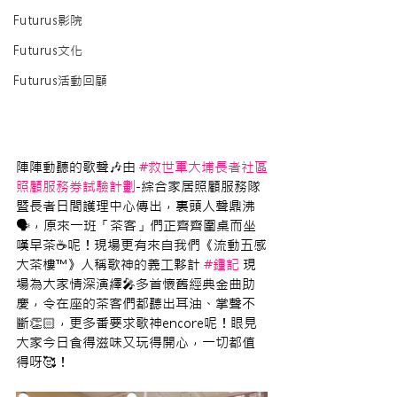
Futurus影院
Futurus文化
Futurus活動回顧
陣陣動聽的歌聲🎶由 
#救世軍大埔長者社區
照顧服務券試驗計劃
-綜合家居照顧服務隊
暨長者日間護理中心傳出，裏頭人聲鼎沸
🗣，原來一班「茶客」們正齊齊圍桌而坐
嘆早茶☕呢！現場更有來自我們《流動五感
大茶樓™》人稱歌神的義工夥計 
#鍾記
 現
場為大家情深演繹🎤多首懷舊經典金曲助
慶，令在座的茶客們都聽出耳油、掌聲不
斷👏🏻，更多番要求歌神encore呢！眼見
大家今日食得滋味又玩得開心，一切都值
得呀🥰！