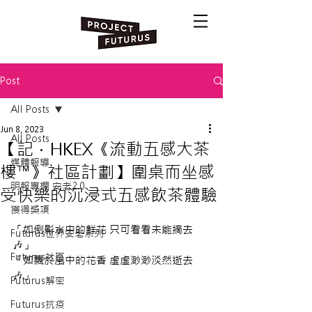
Post
All Posts
Jun 8, 2023
All Posts
【記．HKEX《流動五感大茶
媒體報導
樓™》社區計劃】圍桌而坐感
明報專欄 安老2.0
受快樂的沉浸式五感飲茶體驗
獲得獎項
「如倒影水中的鮮花 只可看看未能摘去
Futurus世界安老系列
🎶」
Futurus社區
「如飄於風中的花香 虛虛渺渺淡然逝去
🎶」
Futurus解密
Futurus抗疫