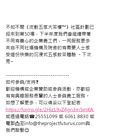
不知不間《流動五感大茶樓™》社區計劃已
經來到第50場，下半年度我們會繼續帶著
不同有善心的企業義工們，一同服務更多
來自不同社福機構及院舍的有需要人士感
受這份快樂的沉浸式五感飲茶體驗 。下次
見~
----------------------------------
如何參與/支持❓ 
歡迎機構或企業贊助或參與活動，亦歡迎
有有興趣服務長輩的人士參與義工服務。
如想了解更多，可以填妥以下登記表 
https://forms.gle/2Hiz19xZ4gn3m5mKA 
或透過電話☎25551099 或 6061 8830 或
電郵📩至info@theprojectfuturus.com與
我們聯繫😊 