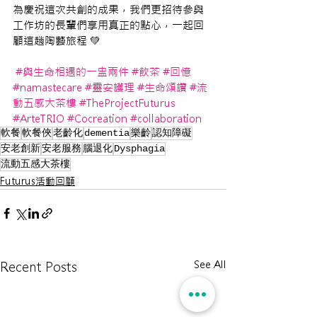
為慶祝這次共創的成果，我們更招待參與
工作坊的長輩們享用真正的點心，一起回
顧這趟陶藝旅程 💚
#與生命相遇的一盅兩件
#飲茶
#回憶
#namastecare
#靈安護理
#生命頌讚
#流
動五感大茶樓
#TheProjectFuturus
#ArteTRIO
#Cocreation
#collaboration
軟餐
軟餐俠
老齡化
dementia
樂齡
認知障礙
安老創新
安老服務
腦退化
Dysphagia
流動五感大茶樓
Futurus活動回顧
See All
Recent Posts