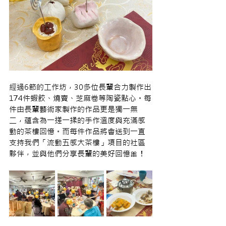
經過6節的工作坊，30多位長輩合力製作出
174件蝦餃、燒賣、芝麻卷等陶瓷點心。每
件由長輩藝術家製作的作品更是獨一無
二，蘊含為一搓一揉的手作溫度與充滿感
動的茶樓回憶。而每件作品將會送到一直
支持我們「流動五感大茶樓」項目的社區
夥伴，並與他們分享長輩的美好回憶🎀！