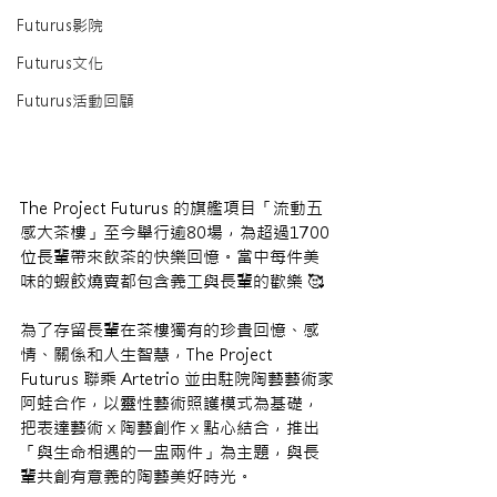
Futurus影院
Futurus文化
Futurus活動回顧
The Project Futurus 的旗艦項目「流動五
感大茶樓」至今舉行逾80場，為超過1700
位長輩帶來飲茶的快樂回憶。當中每件美
味的蝦餃燒賣都包含義工與長輩的歡樂 🥰
為了存留長輩在茶樓獨有的珍貴回憶、感
情、關係和人生智慧，The Project 
Futurus 聯乘 Artetrio 並由駐院陶藝藝術家
阿蛙合作，以靈性藝術照護模式為基礎，
把表達藝術 x 陶藝創作 x 點心結合，推出
「與生命相遇的一盅兩件」為主題，與長
輩共創有意義的陶藝美好時光。