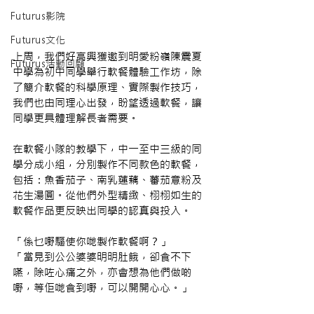
Futurus影院
Futurus文化
上周，我們好高興獲邀到明愛粉嶺陳震夏
Futurus活動回顧
中學為初中同學舉行軟餐體驗工作坊，除
了簡介軟餐的科學原理、實際製作技巧，
我們也由同理心出發，盼望透過軟餐，讓
同學更具體理解長者需要。
在軟餐小隊的教學下，中一至中三級的同
學分成小組，分別製作不同款色的軟餐，
包括：魚香茄子、南乳蓮藕、蕃茄意粉及
花生湯圓。從他們外型精緻、栩栩如生的
軟餐作品更反映出同學的認真與投入。
「係乜嘢驅使你哋製作軟餐啊？」
「當見到公公婆婆明明肚餓，卻食不下
嚥，除咗心痛之外，亦會想為他們做啲
嘢，等佢哋食到嘢，可以開開心心。」