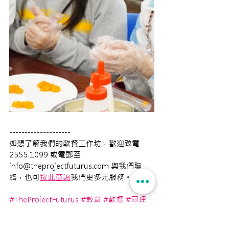
--------------------
如想了解我們的軟餐工作坊，歡迎致電 
2555 1099 或電郵至 
info@theprojectfuturus.com 與我們聯
絡，也可
按此查詢
我們更多元服務。
#TheProjectFuturus
#教育
#軟餐
#同理
心
#工作坊
#全方位學習
#LifeWideLearning
#OLE