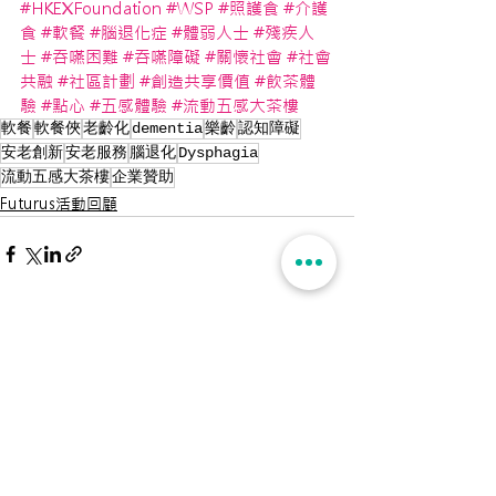
#HKEXFoundation
#WSP
#照護食
#介護
食
#軟餐
#腦退化症
#體弱人士
#殘疾人
士
#吞嚥困難
#吞嚥障礙
#關懷社會
#社會
共融
#社區計劃
#創造共享價值
#飲茶體
驗
#點心
#五感體驗
#流動五感大茶樓
軟餐
軟餐俠
老齡化
dementia
樂齡
認知障礙
安老創新
安老服務
腦退化
Dysphagia
流動五感大茶樓
企業贊助
Futurus活動回顧
See All
Recent Posts