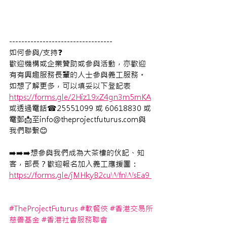
---------------------------------- 
如何參與/支持❓ 
歡迎機構或企業贊助或參與活動，亦歡迎
有有興趣服務長輩的人士參與義工服務。
如想了解更多，可以填妥以下登記表 
https://forms.gle/2Hiz19xZ4gn3m5mKA
或透過電話☎25551099 或 60618830 或
電郵📩至info@theprojectfuturus.com與
我們聯繫😊  
➡️➡️➡️想參與我們成為大茶樓的伙記、知
客，部長？歡迎報名加入義工應援團：　 
https://forms.gle/jMHkyB2cuWfnWsEa9 
#TheProjectFuturus
#軟餐俠
#香港交易所
慈善基金
#香港社會服務聯會