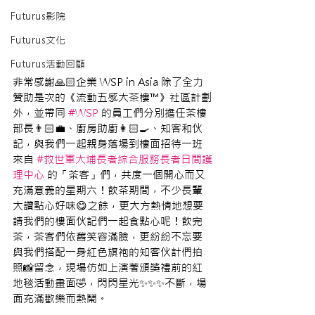
Futurus影院
Futurus文化
Futurus活動回顧
非常感謝🙏🏻企業 WSP in Asia 除了全力
贊助是次的《流動五感大茶樓™》社區計劃
外，並帶同 
#WSP
 的員工們分別擔任茶樓
部長👨🏻‍💼、廚房助廚👩🏻‍🍳、知客和伙
記，與我們一起親身落場到樓面招待一班
來自 
#救世軍大埔長者綜合服務長者日間護
理中心
 的「茶客」們，共度一個開心而又
充滿意義的星期六！飲茶期間，不少長輩
大讚點心好味😋之餘，更大方熱情地想要
請我們的樓面伙記們一起食點心呢！飲完
茶，茶客們依舊笑容滿臉，更紛紛不忘要
與我們搭配一身紅色旗袍的知客伙計們拍
照📸留念，現場仿如上演著頒獎禮前的紅
地毯活動畫面🤣，閃閃星光✨✨✨不斷，場
面充滿歡樂而熱鬧。 