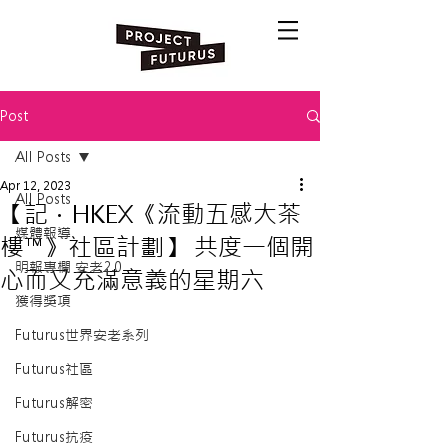
Post
All Posts
Apr 12, 2023
All Posts
【記．HKEX《流動五感大茶
媒體報導
樓™》社區計劃】 共度一個開
明報專欄 安老2.0
心而又充滿意義的星期六
獲得獎項
Futurus世界安老系列
Futurus社區
Futurus解密
Futurus抗疫