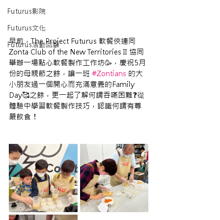
Futurus影院
Futurus文化
早前，The Project Futurus 軟餐俠連同 
Futurus活動回顧
Zonta Club of the New Territories II 協同
舉辦一場點心軟餐製作工作坊🥳，慶祝5月
份的母親節之餘，讓一班 
#Zontians
 的大
小朋友過一個開心而充滿意義的Family 
Day🥰之餘，更一起了解何謂吞嚥困難❓從
體驗中學習軟餐製作技巧，認識何謂有尊
嚴飲食！ 