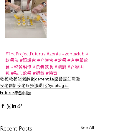
#TheProjectFuturus
#zonta
#zontaclub
#
軟餐俠
#照護食
#介護食
#軟餐
#有尊嚴飲
食
#軟餐製作
#長者飲食
#樂齡
#吞嚥困
難
#點心軟餐
#蝦餃
#燒賣
軟餐
軟餐俠
老齡化
dementia
樂齡
認知障礙
安老創新
安老服務
腦退化
Dysphagia
Futurus活動回顧
See All
Recent Posts