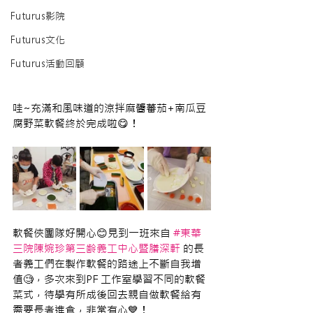
Futurus影院
Futurus文化
Futurus活動回顧
哇~充滿和風味道的涼拌麻醬蕃茄+南瓜豆
腐野菜軟餐終於完成啦😋！
軟餐俠團隊好開心😊見到一班來自 
#東華
三院陳婉珍第三齡義工中心暨膳深軒
 的長
者義工們在製作軟餐的路途上不斷自我增
值🧐，多次來到PF 工作室學習不同的軟餐
菜式，待學有所成後回去親自做軟餐給有
需要長者進食，非常有心💙！