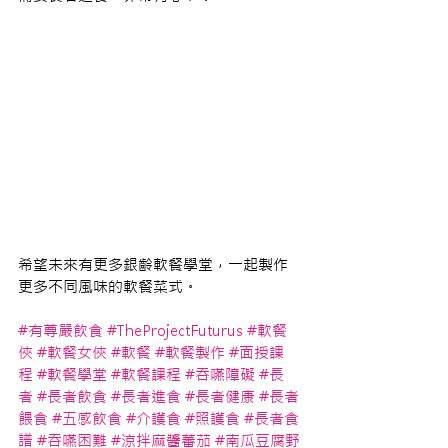
希望未來有更多銀齡軟餐學堂，一起製作
更多不同風味的軟餐菜式。 
#有尊嚴飲食
#TheProjectFuturus
#軟餐
俠
#軟餐女俠
#軟餐
#軟餐製作
#面授課
程
#軟餐學堂
#軟餐課程
#吞嚥障礙
#長
者
#長者飲食
#長者進食
#長者健康
#長者
餵食
#五感飲食
#介護食
#照護食
#長者食
譜
#吞嚥困難
#涼拌麻醬蕃茄
#南瓜豆腐野